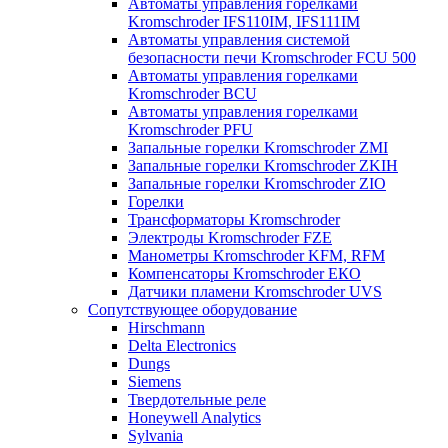
Автоматы управления горелками
Kromschroder IFS110IM, IFS111IM
Автоматы управления системой
безопасности печи Kromschroder FCU 500
Автоматы управления горелками
Kromschroder BCU
Автоматы управления горелками
Kromschroder PFU
Запальные горелки Kromschroder ZМI
Запальные горелки Kromschroder ZKIH
Запальные горелки Kromschroder ZIO
Горелки
Трансформаторы Kromschroder
Электроды Kromschroder FZE
Манометры Kromschroder KFM, RFM
Компенсаторы Kromschroder ЕКО
Датчики пламени Kromschroder UVS
Сопутствующее оборудование
Hirschmann
Delta Electronics
Dungs
Siemens
Твердотельные реле
Honeywell Analytics
Sylvania