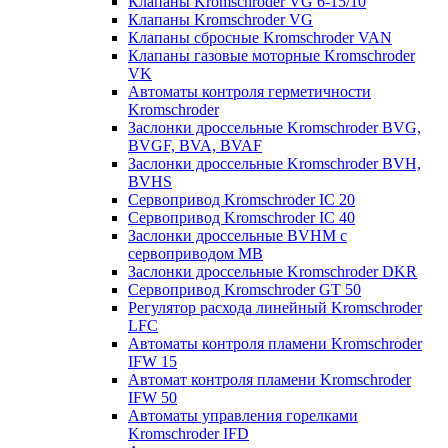
Клапаны Kromschroder VG 6-15/10
Клапаны Kromschroder VG
Клапаны сбросные Kromschroder VAN
Клапаны газовые моторные Kromschroder
VK
Автоматы контроля герметичности
Kromschroder
Заслонки дроссельные Kromschroder BVG,
BVGF, BVA, BVAF
Заслонки дроссельные Kromschroder BVH,
BVHS
Сервопривод Kromschroder IC 20
Сервопривод Kromschroder IC 40
Заслонки дроссельные BVHM с
сервоприводом МВ
Заслонки дроссельные Kromschroder DKR
Cервопривод Kromschroder GT 50
Регулятор расхода линейный Kromschroder
LFC
Автоматы контроля пламени Kromschroder
IFW 15
Автомат контроля пламени Kromschroder
IFW 50
Автоматы управления горелками
Kromschroder IFD