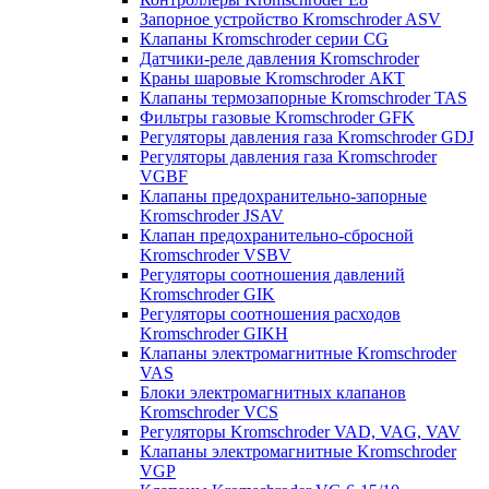
Запорное устройство Kromschroder ASV
Клапаны Kromschroder серии CG
Датчики-реле давления Kromschroder
Краны шаровые Kromschroder АКТ
Клапаны термозапорные Kromschroder TAS
Фильтры газовые Kromschroder GFK
Регуляторы давления газа Kromschroder GDJ
Регуляторы давления газа Kromschroder
VGBF
Клапаны предохранительно-запорные
Kromschroder JSAV
Клапан предохранительно-сбросной
Kromschroder VSBV
Регуляторы соотношения давлений
Kromschroder GIK
Регуляторы соотношения расходов
Kromschroder GIKH
Клапаны электромагнитные Kromschroder
VAS
Блоки электромагнитных клапанов
Kromschroder VCS
Регуляторы Kromschroder VAD, VAG, VAV
Клапаны электромагнитные Kromschroder
VGP