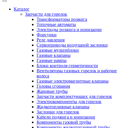
Каталог
Запчасти для горелок
Трансформаторы розжига
Топочные автоматы
Электроды розжига и ионизации
Форсунки
Реле давления
Сервоприводы воздушной заслонки
Газовые мультиблоки
Газовые клапаны
Газовые рампы
Блоки контроля герметичности
Вентиляторы газовых горелок и рабочие
колеса
Газовые электромагнитные клапаны
Головы сгорания
Жаровые трубы
Запчасти комплектующих для горелок
Электрокомпоненты для горелок
Жидкотопливные клапаны
Заслонки для горелок
Кабели поджига и ионизации
Компоненты газовой трубы
Компоненты жидкотопливной трубы