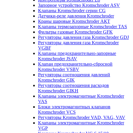
Запорное устройство Kromschroder ASV
Клапаны Kromschroder серии CG
Датчики-реле давления Kromschroder
Краны шаровые Kromschroder АКТ
Клапаны термозапорные Kromschroder TAS
Фильтры газовые Kromschroder GFK
Регуляторы давления газа Kromschroder GDJ
Регуляторы давления газа Kromschroder
VGBF
Клапаны предохранительно-запорные
Kromschroder JSAV
Клапан предохранительно-сбросной
Kromschroder VSBV
Регуляторы соотношения давлений
Kromschroder GIK
Регуляторы соотношения расходов
Kromschroder GIKH
Клапаны электромагнитные Kromschroder
VAS
Блоки электромагнитных клапанов
Kromschroder VCS
Регуляторы Kromschroder VAD, VAG, VAV
Клапаны электромагнитные Kromschroder
VGP