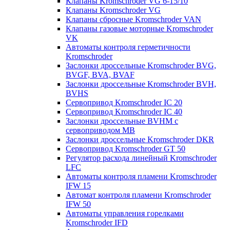
Клапаны Kromschroder VG 6-15/10
Клапаны Kromschroder VG
Клапаны сбросные Kromschroder VAN
Клапаны газовые моторные Kromschroder
VK
Автоматы контроля герметичности
Kromschroder
Заслонки дроссельные Kromschroder BVG,
BVGF, BVA, BVAF
Заслонки дроссельные Kromschroder BVH,
BVHS
Сервопривод Kromschroder IC 20
Сервопривод Kromschroder IC 40
Заслонки дроссельные BVHM с
сервоприводом МВ
Заслонки дроссельные Kromschroder DKR
Cервопривод Kromschroder GT 50
Регулятор расхода линейный Kromschroder
LFC
Автоматы контроля пламени Kromschroder
IFW 15
Автомат контроля пламени Kromschroder
IFW 50
Автоматы управления горелками
Kromschroder IFD