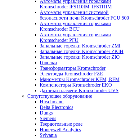
Автоматы управления горелками
Kromschroder IFS110IM, IFS111IM
Автоматы управления системой
безопасности печи Kromschroder FCU 500
Автоматы управления горелками
Kromschroder BCU
Автоматы управления горелками
Kromschroder PFU
Запальные горелки Kromschroder ZМI
Запальные горелки Kromschroder ZKIH
Запальные горелки Kromschroder ZIO
Горелки
Трансформаторы Kromschroder
Электроды Kromschroder FZE
Манометры Kromschroder KFM, RFM
Компенсаторы Kromschroder ЕКО
Датчики пламени Kromschroder UVS
Сопутствующее оборудование
Hirschmann
Delta Electronics
Dungs
Siemens
Твердотельные реле
Honeywell Analytics
Sylvania