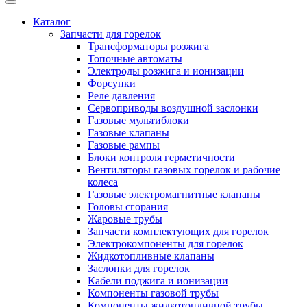
Каталог
Запчасти для горелок
Трансформаторы розжига
Топочные автоматы
Электроды розжига и ионизации
Форсунки
Реле давления
Сервоприводы воздушной заслонки
Газовые мультиблоки
Газовые клапаны
Газовые рампы
Блоки контроля герметичности
Вентиляторы газовых горелок и рабочие
колеса
Газовые электромагнитные клапаны
Головы сгорания
Жаровые трубы
Запчасти комплектующих для горелок
Электрокомпоненты для горелок
Жидкотопливные клапаны
Заслонки для горелок
Кабели поджига и ионизации
Компоненты газовой трубы
Компоненты жидкотопливной трубы