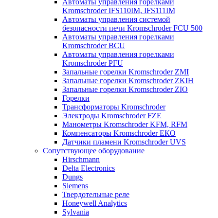
Автоматы управления горелками
Kromschroder IFS110IM, IFS111IM
Автоматы управления системой
безопасности печи Kromschroder FCU 500
Автоматы управления горелками
Kromschroder BCU
Автоматы управления горелками
Kromschroder PFU
Запальные горелки Kromschroder ZМI
Запальные горелки Kromschroder ZKIH
Запальные горелки Kromschroder ZIO
Горелки
Трансформаторы Kromschroder
Электроды Kromschroder FZE
Манометры Kromschroder KFM, RFM
Компенсаторы Kromschroder ЕКО
Датчики пламени Kromschroder UVS
Сопутствующее оборудование
Hirschmann
Delta Electronics
Dungs
Siemens
Твердотельные реле
Honeywell Analytics
Sylvania