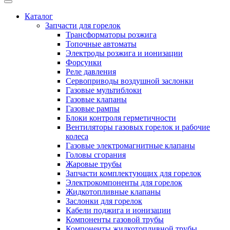
Каталог
Запчасти для горелок
Трансформаторы розжига
Топочные автоматы
Электроды розжига и ионизации
Форсунки
Реле давления
Сервоприводы воздушной заслонки
Газовые мультиблоки
Газовые клапаны
Газовые рампы
Блоки контроля герметичности
Вентиляторы газовых горелок и рабочие
колеса
Газовые электромагнитные клапаны
Головы сгорания
Жаровые трубы
Запчасти комплектующих для горелок
Электрокомпоненты для горелок
Жидкотопливные клапаны
Заслонки для горелок
Кабели поджига и ионизации
Компоненты газовой трубы
Компоненты жидкотопливной трубы