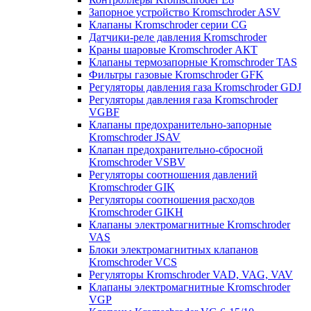
Запорное устройство Kromschroder ASV
Клапаны Kromschroder серии CG
Датчики-реле давления Kromschroder
Краны шаровые Kromschroder АКТ
Клапаны термозапорные Kromschroder TAS
Фильтры газовые Kromschroder GFK
Регуляторы давления газа Kromschroder GDJ
Регуляторы давления газа Kromschroder
VGBF
Клапаны предохранительно-запорные
Kromschroder JSAV
Клапан предохранительно-сбросной
Kromschroder VSBV
Регуляторы соотношения давлений
Kromschroder GIK
Регуляторы соотношения расходов
Kromschroder GIKH
Клапаны электромагнитные Kromschroder
VAS
Блоки электромагнитных клапанов
Kromschroder VCS
Регуляторы Kromschroder VAD, VAG, VAV
Клапаны электромагнитные Kromschroder
VGP