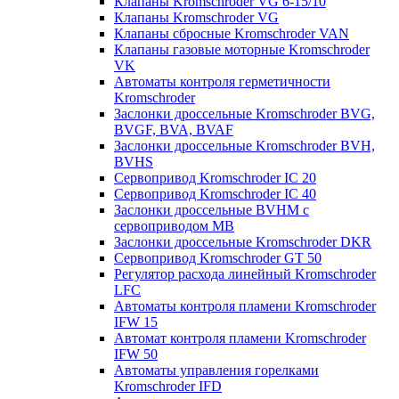
Клапаны Kromschroder VG 6-15/10
Клапаны Kromschroder VG
Клапаны сбросные Kromschroder VAN
Клапаны газовые моторные Kromschroder
VK
Автоматы контроля герметичности
Kromschroder
Заслонки дроссельные Kromschroder BVG,
BVGF, BVA, BVAF
Заслонки дроссельные Kromschroder BVH,
BVHS
Сервопривод Kromschroder IC 20
Сервопривод Kromschroder IC 40
Заслонки дроссельные BVHM с
сервоприводом МВ
Заслонки дроссельные Kromschroder DKR
Cервопривод Kromschroder GT 50
Регулятор расхода линейный Kromschroder
LFC
Автоматы контроля пламени Kromschroder
IFW 15
Автомат контроля пламени Kromschroder
IFW 50
Автоматы управления горелками
Kromschroder IFD