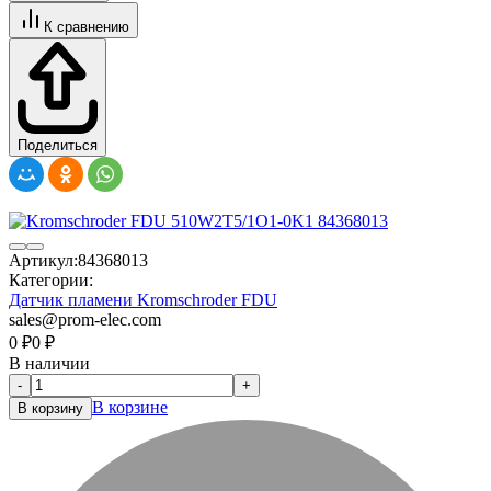
К сравнению
Поделиться
Артикул:
84368013
Категории:
Датчик пламени Kromschroder FDU
sales@prom-elec.com
0
₽
0
₽
В наличии
-
+
В корзине
В корзину