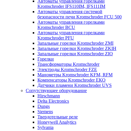
Автоматы управления горелками
Kromschroder IFS110IM, IFS111IM
Автоматы управления системой
безопасности печи Kromschroder FCU 500
Автоматы управления горелками
Kromschroder BCU
Автоматы управления горелками
Kromschroder PFU
Запальные горелки Kromschroder ZМI
Запальные горелки Kromschroder ZKIH
Запальные горелки Kromschroder ZIO
Горелки
Трансформаторы Kromschroder
Электроды Kromschroder FZE
Манометры Kromschroder KFM, RFM
Компенсаторы Kromschroder ЕКО
Датчики пламени Kromschroder UVS
Сопутствующее оборудование
Hirschmann
Delta Electronics
Dungs
Siemens
Твердотельные реле
Honeywell Analytics
Sylvania