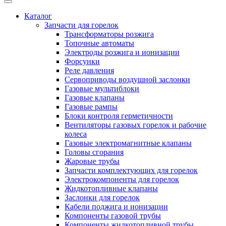
Каталог
Запчасти для горелок
Трансформаторы розжига
Топочные автоматы
Электроды розжига и ионизации
Форсунки
Реле давления
Сервоприводы воздушной заслонки
Газовые мультиблоки
Газовые клапаны
Газовые рампы
Блоки контроля герметичности
Вентиляторы газовых горелок и рабочие
колеса
Газовые электромагнитные клапаны
Головы сгорания
Жаровые трубы
Запчасти комплектующих для горелок
Электрокомпоненты для горелок
Жидкотопливные клапаны
Заслонки для горелок
Кабели поджига и ионизации
Компоненты газовой трубы
Компоненты жидкотопливной трубы