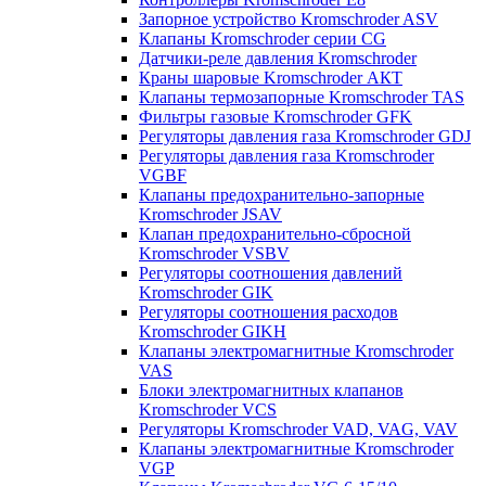
Запорное устройство Kromschroder ASV
Клапаны Kromschroder серии CG
Датчики-реле давления Kromschroder
Краны шаровые Kromschroder АКТ
Клапаны термозапорные Kromschroder TAS
Фильтры газовые Kromschroder GFK
Регуляторы давления газа Kromschroder GDJ
Регуляторы давления газа Kromschroder
VGBF
Клапаны предохранительно-запорные
Kromschroder JSAV
Клапан предохранительно-сбросной
Kromschroder VSBV
Регуляторы соотношения давлений
Kromschroder GIK
Регуляторы соотношения расходов
Kromschroder GIKH
Клапаны электромагнитные Kromschroder
VAS
Блоки электромагнитных клапанов
Kromschroder VCS
Регуляторы Kromschroder VAD, VAG, VAV
Клапаны электромагнитные Kromschroder
VGP