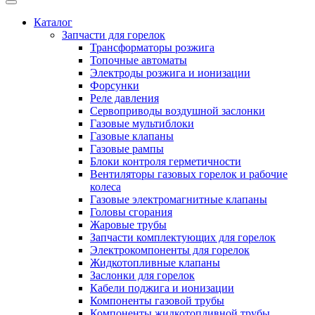
Каталог
Запчасти для горелок
Трансформаторы розжига
Топочные автоматы
Электроды розжига и ионизации
Форсунки
Реле давления
Сервоприводы воздушной заслонки
Газовые мультиблоки
Газовые клапаны
Газовые рампы
Блоки контроля герметичности
Вентиляторы газовых горелок и рабочие
колеса
Газовые электромагнитные клапаны
Головы сгорания
Жаровые трубы
Запчасти комплектующих для горелок
Электрокомпоненты для горелок
Жидкотопливные клапаны
Заслонки для горелок
Кабели поджига и ионизации
Компоненты газовой трубы
Компоненты жидкотопливной трубы