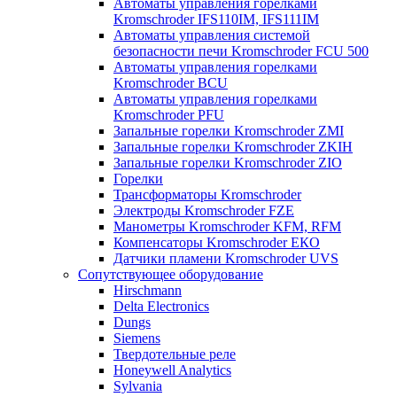
Автоматы управления горелками
Kromschroder IFS110IM, IFS111IM
Автоматы управления системой
безопасности печи Kromschroder FCU 500
Автоматы управления горелками
Kromschroder BCU
Автоматы управления горелками
Kromschroder PFU
Запальные горелки Kromschroder ZМI
Запальные горелки Kromschroder ZKIH
Запальные горелки Kromschroder ZIO
Горелки
Трансформаторы Kromschroder
Электроды Kromschroder FZE
Манометры Kromschroder KFM, RFM
Компенсаторы Kromschroder ЕКО
Датчики пламени Kromschroder UVS
Сопутствующее оборудование
Hirschmann
Delta Electronics
Dungs
Siemens
Твердотельные реле
Honeywell Analytics
Sylvania