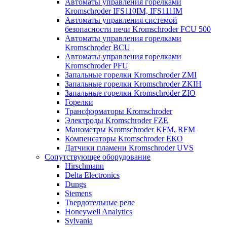
Автоматы управления горелками
Kromschroder IFS110IM, IFS111IM
Автоматы управления системой
безопасности печи Kromschroder FCU 500
Автоматы управления горелками
Kromschroder BCU
Автоматы управления горелками
Kromschroder PFU
Запальные горелки Kromschroder ZМI
Запальные горелки Kromschroder ZKIH
Запальные горелки Kromschroder ZIO
Горелки
Трансформаторы Kromschroder
Электроды Kromschroder FZE
Манометры Kromschroder KFM, RFM
Компенсаторы Kromschroder ЕКО
Датчики пламени Kromschroder UVS
Сопутствующее оборудование
Hirschmann
Delta Electronics
Dungs
Siemens
Твердотельные реле
Honeywell Analytics
Sylvania