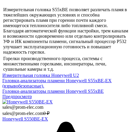
Измерительная головка S55xBE позволяет различать пламя в
тяжелейших окружающих условиях и способна
регистрировать пламя при горении почти каждого
имеющегося теплоносителя либо топливной смеси.
Благодаря автоматической функции настройки, трем каналам
и возможности одновременно или отдельно контролировать
УФ и ИК компоненты пламени, сигнальный процессор P532
улучшает эксплуатационную готовность и повышает
надежность горелки.
Горелки производственного процесса, системы с
множественными горелками, инсинераторы, печи,
сушильные камеры и т.д.
Измерительная головка Honeywell U2
Головки-анализаторы пламени Honeywell S55xBE-EX
(взрывобезопасные).
Головки-анализаторы пламени Honeywell S55xBE
Предпросмотр
sales@prom-elec.com
sales@prom-elec.com
0
₽
Honeywell S550BE-EX