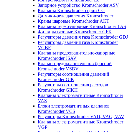
Запорное устройство Kromschroder ASV
Клапаны Kromschroder серии CG
Датчики-реле давления Kromschroder
Краны шаровые Kromschroder АКТ
Клапаны термозапорные Kromschroder TAS
Фильтры газовые Kromschroder GFK
Регуляторы давления газа Kromschroder GDJ
Регуляторы давления газа Kromschroder
VGBF
Клапаны предохранительно-запорные
Kromschroder JSAV
Клапан предохранительно-сбросной
Kromschroder VSBV
Регуляторы соотношения давлений
Kromschroder GIK
Регуляторы соотношения расходов
Kromschroder GIKH
Клапаны электромагнитные Kromschroder
VAS
Блоки электромагнитных клапанов
Kromschroder VCS
Регуляторы Kromschroder VAD, VAG, VAV
Клапаны электромагнитные Kromschroder
VGP