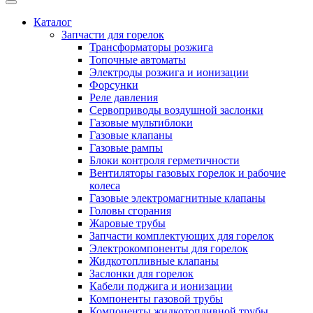
Каталог
Запчасти для горелок
Трансформаторы розжига
Топочные автоматы
Электроды розжига и ионизации
Форсунки
Реле давления
Сервоприводы воздушной заслонки
Газовые мультиблоки
Газовые клапаны
Газовые рампы
Блоки контроля герметичности
Вентиляторы газовых горелок и рабочие
колеса
Газовые электромагнитные клапаны
Головы сгорания
Жаровые трубы
Запчасти комплектующих для горелок
Электрокомпоненты для горелок
Жидкотопливные клапаны
Заслонки для горелок
Кабели поджига и ионизации
Компоненты газовой трубы
Компоненты жидкотопливной трубы