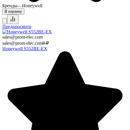
Бренды
—
Honeywell
В корзину
Предпросмотр
sales@prom-elec.com
sales@prom-elec.com
0
₽
Honeywell S552BE-EX