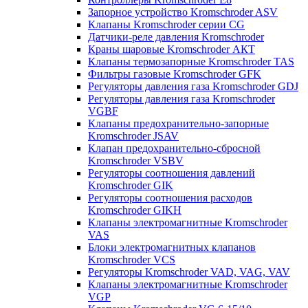
Запорное устройство Kromschroder ASV
Клапаны Kromschroder серии CG
Датчики-реле давления Kromschroder
Краны шаровые Kromschroder АКТ
Клапаны термозапорные Kromschroder TAS
Фильтры газовые Kromschroder GFK
Регуляторы давления газа Kromschroder GDJ
Регуляторы давления газа Kromschroder
VGBF
Клапаны предохранительно-запорные
Kromschroder JSAV
Клапан предохранительно-сбросной
Kromschroder VSBV
Регуляторы соотношения давлений
Kromschroder GIK
Регуляторы соотношения расходов
Kromschroder GIKH
Клапаны электромагнитные Kromschroder
VAS
Блоки электромагнитных клапанов
Kromschroder VCS
Регуляторы Kromschroder VAD, VAG, VAV
Клапаны электромагнитные Kromschroder
VGP