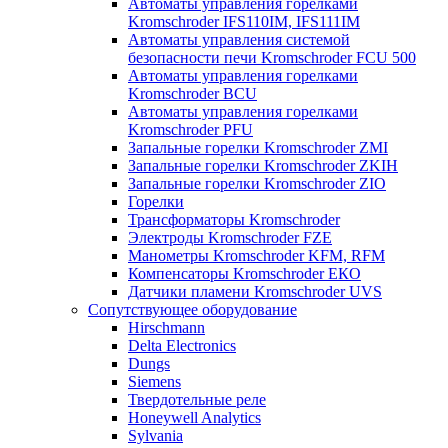
Автоматы управления горелками
Kromschroder IFS110IM, IFS111IM
Автоматы управления системой
безопасности печи Kromschroder FCU 500
Автоматы управления горелками
Kromschroder BCU
Автоматы управления горелками
Kromschroder PFU
Запальные горелки Kromschroder ZМI
Запальные горелки Kromschroder ZKIH
Запальные горелки Kromschroder ZIO
Горелки
Трансформаторы Kromschroder
Электроды Kromschroder FZE
Манометры Kromschroder KFM, RFM
Компенсаторы Kromschroder ЕКО
Датчики пламени Kromschroder UVS
Сопутствующее оборудование
Hirschmann
Delta Electronics
Dungs
Siemens
Твердотельные реле
Honeywell Analytics
Sylvania