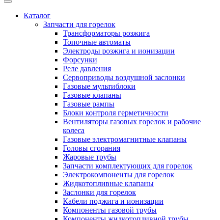
Каталог
Запчасти для горелок
Трансформаторы розжига
Топочные автоматы
Электроды розжига и ионизации
Форсунки
Реле давления
Сервоприводы воздушной заслонки
Газовые мультиблоки
Газовые клапаны
Газовые рампы
Блоки контроля герметичности
Вентиляторы газовых горелок и рабочие
колеса
Газовые электромагнитные клапаны
Головы сгорания
Жаровые трубы
Запчасти комплектующих для горелок
Электрокомпоненты для горелок
Жидкотопливные клапаны
Заслонки для горелок
Кабели поджига и ионизации
Компоненты газовой трубы
Компоненты жидкотопливной трубы