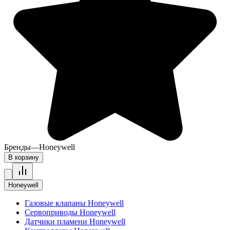
Бренды
—
Honeywell
В корзину
Honeywell
Газовые клапаны Honeywell
Сервоприводы Honeywell
Датчики пламени Honeywell