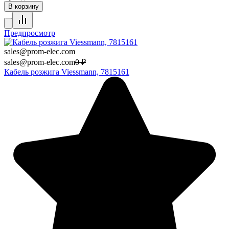
В корзину
Предпросмотр
sales@prom-elec.com
sales@prom-elec.com
0
₽
Кабель розжига Viessmann, 7815161