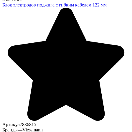
Блок электродов поджига с гибким кабелем 122 мм
Артикул
7836815
Бренды
—
Viessmann