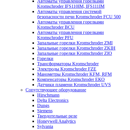
Автоматы управления горелками
Kromschroder IFS110IM, IFS111IM
Автоматы управления системой
безопасности печи Kromschroder FCU 500
Автоматы управления горелками
Kromschroder BCU
Автоматы управления горелками
Kromschroder PFU
Запальные горелки Kromschroder ZМI
Запальные горелки Kromschroder ZKIH
Запальные горелки Kromschroder ZIO
Горелки
Трансформаторы Kromschroder
Электроды Kromschroder FZE
Манометры Kromschroder KFM, RFM
Компенсаторы Kromschroder ЕКО
Датчики пламени Kromschroder UVS
Сопутствующее оборудование
Hirschmann
Delta Electronics
Dungs
Siemens
Твердотельные реле
Honeywell Analytics
Sylvania