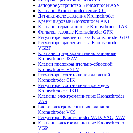
Запорное устройство Kromschroder ASV
Клапаны Kromschroder серии CG
Датчики-реле давления Kromschroder
Краны шаровые Kromschroder АКТ
Клапаны термозапорные Kromschroder TAS
Фильтры газовые Kromschroder GFK
Регуляторы давления газа Kromschroder GDJ
Регуляторы давления газа Kromschroder
VGBF
Клапаны предохранительно-запорные
Kromschroder JSAV
Клапан предохранительно-сбросной
Kromschroder VSBV
Регуляторы соотношения давлений
Kromschroder GIK
Регуляторы соотношения расходов
Kromschroder GIKH
Клапаны электромагнитные Kromschroder
VAS
Блоки электромагнитных клапанов
Kromschroder VCS
Регуляторы Kromschroder VAD, VAG, VAV
Клапаны электромагнитные Kromschroder
VGP