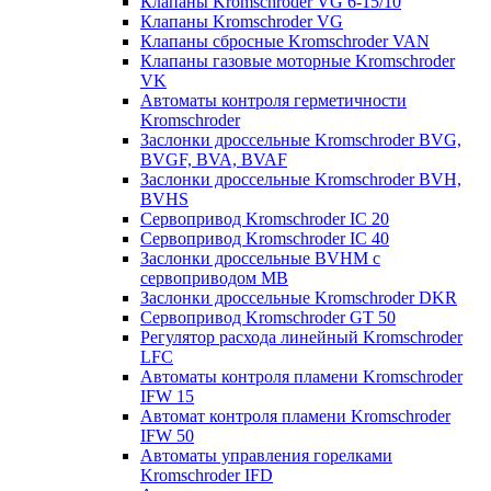
Клапаны Kromschroder VG 6-15/10
Клапаны Kromschroder VG
Клапаны сбросные Kromschroder VAN
Клапаны газовые моторные Kromschroder
VK
Автоматы контроля герметичности
Kromschroder
Заслонки дроссельные Kromschroder BVG,
BVGF, BVA, BVAF
Заслонки дроссельные Kromschroder BVH,
BVHS
Сервопривод Kromschroder IC 20
Сервопривод Kromschroder IC 40
Заслонки дроссельные BVHM с
сервоприводом МВ
Заслонки дроссельные Kromschroder DKR
Cервопривод Kromschroder GT 50
Регулятор расхода линейный Kromschroder
LFC
Автоматы контроля пламени Kromschroder
IFW 15
Автомат контроля пламени Kromschroder
IFW 50
Автоматы управления горелками
Kromschroder IFD