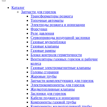
Каталог
Запчасти для горелок
Трансформаторы розжига
Топочные автоматы
Электроды розжига и ионизации
Форсунки
Реле давления
Сервоприводы воздушной заслонки
Газовые мультиблоки
Газовые клапаны
Газовые рампы
Блоки контроля герметичности
Вентиляторы газовых горелок и рабочие
колеса
Газовые электромагнитные клапаны
Головы сгорания
Жаровые трубы
Запчасти комплектующих для горелок
Электрокомпоненты для горелок
Жидкотопливные клапаны
Заслонки для горелок
Кабели поджига и ионизации
Компоненты газовой трубы
Компоненты жидкотопливной трубы