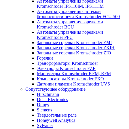
Автоматы управления горелками
Kromschroder IFS110IM, IFS111IM
Автоматы управления системой
безопасности печи Kromschroder FCU 500
Автоматы управления горелками
Kromschroder BCU
Автоматы управления горелками
Kromschroder PFU
Запальные горелки Kromschroder ZМI
Запальные горелки Kromschroder ZKIH
Запальные горелки Kromschroder ZIO
Горелки
Трансформаторы Kromschroder
Электроды Kromschroder FZE
Манометры Kromschroder KFM, RFM
Компенсаторы Kromschroder ЕКО
Датчики пламени Kromschroder UVS
Сопутствующее оборудование
Hirschmann
Delta Electronics
Dungs
Siemens
Твердотельные реле
Honeywell Analytics
Sylvania