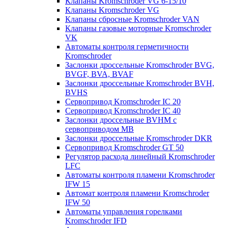
Клапаны Kromschroder VG 6-15/10
Клапаны Kromschroder VG
Клапаны сбросные Kromschroder VAN
Клапаны газовые моторные Kromschroder
VK
Автоматы контроля герметичности
Kromschroder
Заслонки дроссельные Kromschroder BVG,
BVGF, BVA, BVAF
Заслонки дроссельные Kromschroder BVH,
BVHS
Сервопривод Kromschroder IC 20
Сервопривод Kromschroder IC 40
Заслонки дроссельные BVHM с
сервоприводом МВ
Заслонки дроссельные Kromschroder DKR
Cервопривод Kromschroder GT 50
Регулятор расхода линейный Kromschroder
LFC
Автоматы контроля пламени Kromschroder
IFW 15
Автомат контроля пламени Kromschroder
IFW 50
Автоматы управления горелками
Kromschroder IFD