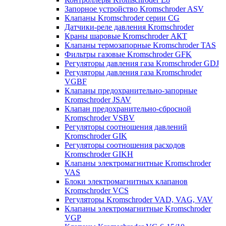
Запорное устройство Kromschroder ASV
Клапаны Kromschroder серии CG
Датчики-реле давления Kromschroder
Краны шаровые Kromschroder АКТ
Клапаны термозапорные Kromschroder TAS
Фильтры газовые Kromschroder GFK
Регуляторы давления газа Kromschroder GDJ
Регуляторы давления газа Kromschroder
VGBF
Клапаны предохранительно-запорные
Kromschroder JSAV
Клапан предохранительно-сбросной
Kromschroder VSBV
Регуляторы соотношения давлений
Kromschroder GIK
Регуляторы соотношения расходов
Kromschroder GIKH
Клапаны электромагнитные Kromschroder
VAS
Блоки электромагнитных клапанов
Kromschroder VCS
Регуляторы Kromschroder VAD, VAG, VAV
Клапаны электромагнитные Kromschroder
VGP