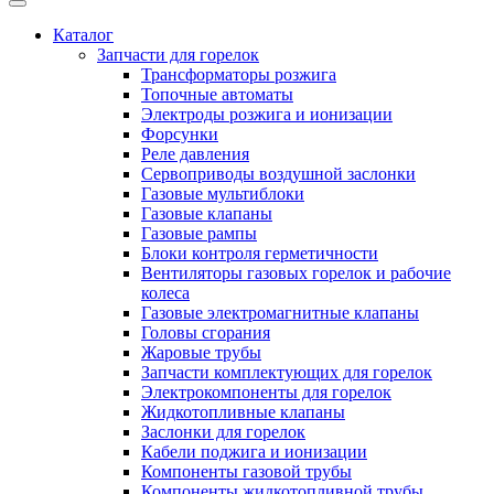
Каталог
Запчасти для горелок
Трансформаторы розжига
Топочные автоматы
Электроды розжига и ионизации
Форсунки
Реле давления
Сервоприводы воздушной заслонки
Газовые мультиблоки
Газовые клапаны
Газовые рампы
Блоки контроля герметичности
Вентиляторы газовых горелок и рабочие
колеса
Газовые электромагнитные клапаны
Головы сгорания
Жаровые трубы
Запчасти комплектующих для горелок
Электрокомпоненты для горелок
Жидкотопливные клапаны
Заслонки для горелок
Кабели поджига и ионизации
Компоненты газовой трубы
Компоненты жидкотопливной трубы