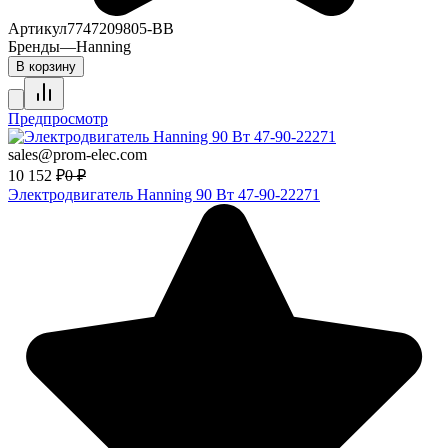
Артикул
7747209805-BB
Бренды
—
Hanning
В корзину
Предпросмотр
sales@prom-elec.com
10 152
₽
0
₽
Электродвигатель Hanning 90 Вт 47-90-22271