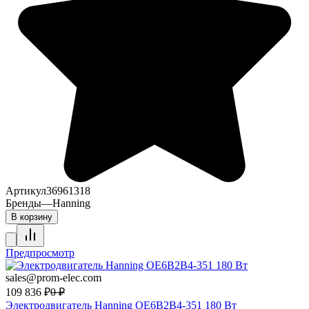
Артикул
36961318
Бренды
—
Hanning
В корзину
Предпросмотр
sales@prom-elec.com
109 836
₽
0
₽
Электродвигатель Hanning OE6B2B4-351 180 Вт