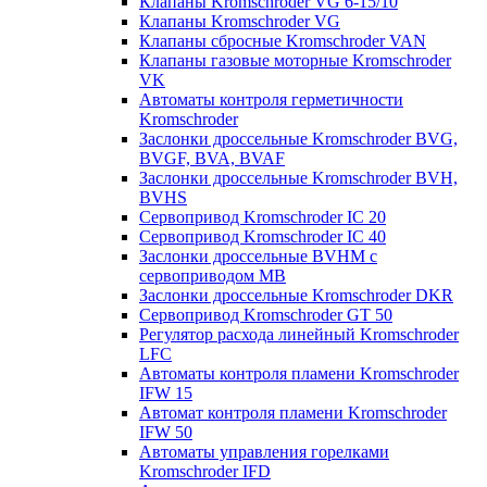
Клапаны Kromschroder VG 6-15/10
Клапаны Kromschroder VG
Клапаны сбросные Kromschroder VAN
Клапаны газовые моторные Kromschroder
VK
Автоматы контроля герметичности
Kromschroder
Заслонки дроссельные Kromschroder BVG,
BVGF, BVA, BVAF
Заслонки дроссельные Kromschroder BVH,
BVHS
Сервопривод Kromschroder IC 20
Сервопривод Kromschroder IC 40
Заслонки дроссельные BVHM с
сервоприводом МВ
Заслонки дроссельные Kromschroder DKR
Cервопривод Kromschroder GT 50
Регулятор расхода линейный Kromschroder
LFC
Автоматы контроля пламени Kromschroder
IFW 15
Автомат контроля пламени Kromschroder
IFW 50
Автоматы управления горелками
Kromschroder IFD