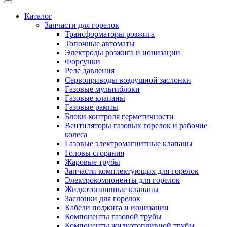
Каталог
Запчасти для горелок
Трансформаторы розжига
Топочные автоматы
Электроды розжига и ионизации
Форсунки
Реле давления
Сервоприводы воздушной заслонки
Газовые мультиблоки
Газовые клапаны
Газовые рампы
Блоки контроля герметичности
Вентиляторы газовых горелок и рабочие
колеса
Газовые электромагнитные клапаны
Головы сгорания
Жаровые трубы
Запчасти комплектующих для горелок
Электрокомпоненты для горелок
Жидкотопливные клапаны
Заслонки для горелок
Кабели поджига и ионизации
Компоненты газовой трубы
Компоненты жидкотопливной трубы