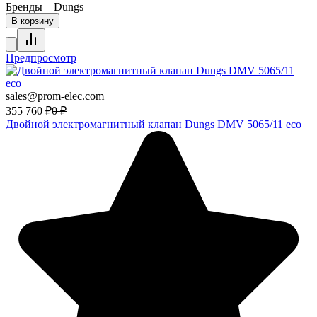
Бренды
—
Dungs
В корзину
Предпросмотр
sales@prom-elec.com
355 760
₽
0
₽
Двойной электромагнитный клапан Dungs DMV 5065/11 eco