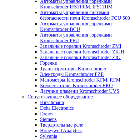
Автоматы управления горелками
Kromschroder IFS110IM, IFS111IM
Автоматы управления системой
безопасности печи Kromschroder FCU 500
Автоматы управления горелками
Kromschroder BCU
Автоматы управления горелками
Kromschroder PFU
Запальные горелки Kromschroder ZМI
Запальные горелки Kromschroder ZKIH
Запальные горелки Kromschroder ZIO
Горелки
Трансформаторы Kromschroder
Электроды Kromschroder FZE
Манометры Kromschroder KFM, RFM
Компенсаторы Kromschroder ЕКО
Датчики пламени Kromschroder UVS
Сопутствующее оборудование
Hirschmann
Delta Electronics
Dungs
Siemens
Твердотельные реле
Honeywell Analytics
Sylvania