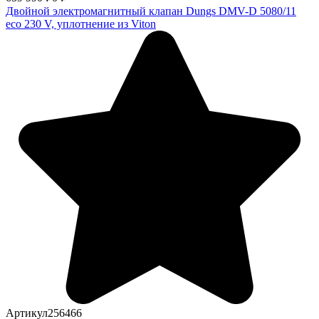
Двойной электромагнитный клапан Dungs DMV-D 5080/11
eco 230 V, уплотнение из Viton
Артикул
256466