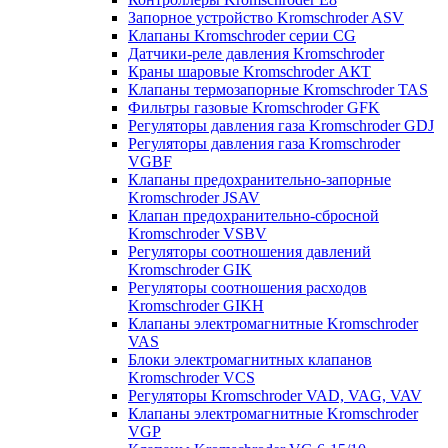
Запорное устройство Kromschroder ASV
Клапаны Kromschroder серии CG
Датчики-реле давления Kromschroder
Краны шаровые Kromschroder АКТ
Клапаны термозапорные Kromschroder TAS
Фильтры газовые Kromschroder GFK
Регуляторы давления газа Kromschroder GDJ
Регуляторы давления газа Kromschroder
VGBF
Клапаны предохранительно-запорные
Kromschroder JSAV
Клапан предохранительно-сбросной
Kromschroder VSBV
Регуляторы соотношения давлений
Kromschroder GIK
Регуляторы соотношения расходов
Kromschroder GIKH
Клапаны электромагнитные Kromschroder
VAS
Блоки электромагнитных клапанов
Kromschroder VCS
Регуляторы Kromschroder VAD, VAG, VAV
Клапаны электромагнитные Kromschroder
VGP