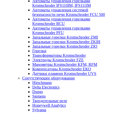
Автоматы управления горелками
Kromschroder IFS110IM, IFS111IM
Автоматы управления системой
безопасности печи Kromschroder FCU 500
Автоматы управления горелками
Kromschroder BCU
Автоматы управления горелками
Kromschroder PFU
Запальные горелки Kromschroder ZМI
Запальные горелки Kromschroder ZKIH
Запальные горелки Kromschroder ZIO
Горелки
Трансформаторы Kromschroder
Электроды Kromschroder FZE
Манометры Kromschroder KFM, RFM
Компенсаторы Kromschroder ЕКО
Датчики пламени Kromschroder UVS
Сопутствующее оборудование
Hirschmann
Delta Electronics
Dungs
Siemens
Твердотельные реле
Honeywell Analytics
Sylvania