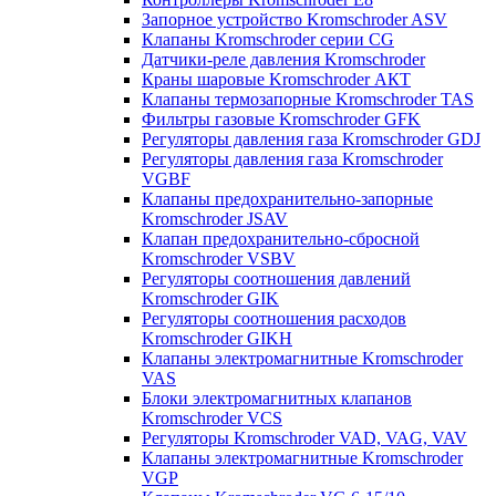
Запорное устройство Kromschroder ASV
Клапаны Kromschroder серии CG
Датчики-реле давления Kromschroder
Краны шаровые Kromschroder АКТ
Клапаны термозапорные Kromschroder TAS
Фильтры газовые Kromschroder GFK
Регуляторы давления газа Kromschroder GDJ
Регуляторы давления газа Kromschroder
VGBF
Клапаны предохранительно-запорные
Kromschroder JSAV
Клапан предохранительно-сбросной
Kromschroder VSBV
Регуляторы соотношения давлений
Kromschroder GIK
Регуляторы соотношения расходов
Kromschroder GIKH
Клапаны электромагнитные Kromschroder
VAS
Блоки электромагнитных клапанов
Kromschroder VCS
Регуляторы Kromschroder VAD, VAG, VAV
Клапаны электромагнитные Kromschroder
VGP