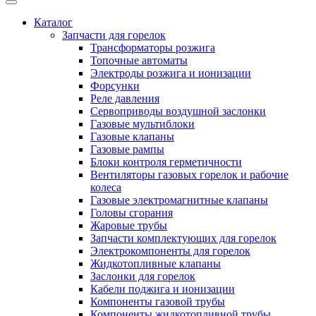
Каталог
Запчасти для горелок
Трансформаторы розжига
Топочные автоматы
Электроды розжига и ионизации
Форсунки
Реле давления
Сервоприводы воздушной заслонки
Газовые мультиблоки
Газовые клапаны
Газовые рампы
Блоки контроля герметичности
Вентиляторы газовых горелок и рабочие
колеса
Газовые электромагнитные клапаны
Головы сгорания
Жаровые трубы
Запчасти комплектующих для горелок
Электрокомпоненты для горелок
Жидкотопливные клапаны
Заслонки для горелок
Кабели поджига и ионизации
Компоненты газовой трубы
Компоненты жидкотопливной трубы