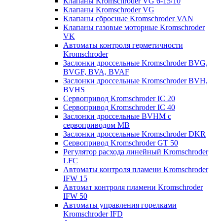
Клапаны Kromschroder VG 6-15/10
Клапаны Kromschroder VG
Клапаны сбросные Kromschroder VAN
Клапаны газовые моторные Kromschroder
VK
Автоматы контроля герметичности
Kromschroder
Заслонки дроссельные Kromschroder BVG,
BVGF, BVA, BVAF
Заслонки дроссельные Kromschroder BVH,
BVHS
Сервопривод Kromschroder IC 20
Сервопривод Kromschroder IC 40
Заслонки дроссельные BVHM с
сервоприводом МВ
Заслонки дроссельные Kromschroder DKR
Cервопривод Kromschroder GT 50
Регулятор расхода линейный Kromschroder
LFC
Автоматы контроля пламени Kromschroder
IFW 15
Автомат контроля пламени Kromschroder
IFW 50
Автоматы управления горелками
Kromschroder IFD