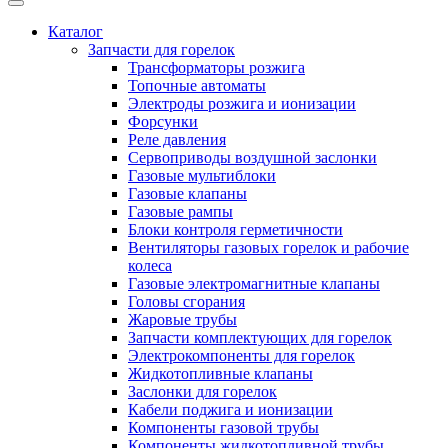
Каталог
Запчасти для горелок
Трансформаторы розжига
Топочные автоматы
Электроды розжига и ионизации
Форсунки
Реле давления
Сервоприводы воздушной заслонки
Газовые мультиблоки
Газовые клапаны
Газовые рампы
Блоки контроля герметичности
Вентиляторы газовых горелок и рабочие
колеса
Газовые электромагнитные клапаны
Головы сгорания
Жаровые трубы
Запчасти комплектующих для горелок
Электрокомпоненты для горелок
Жидкотопливные клапаны
Заслонки для горелок
Кабели поджига и ионизации
Компоненты газовой трубы
Компоненты жидкотопливной трубы