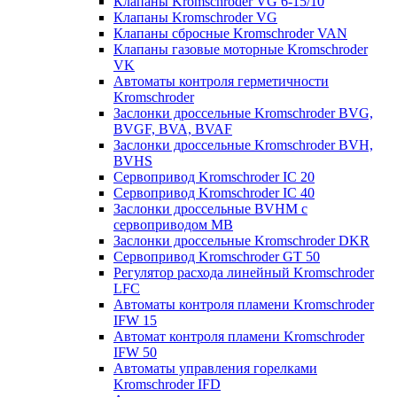
Клапаны Kromschroder VG 6-15/10
Клапаны Kromschroder VG
Клапаны сбросные Kromschroder VAN
Клапаны газовые моторные Kromschroder
VK
Автоматы контроля герметичности
Kromschroder
Заслонки дроссельные Kromschroder BVG,
BVGF, BVA, BVAF
Заслонки дроссельные Kromschroder BVH,
BVHS
Сервопривод Kromschroder IC 20
Сервопривод Kromschroder IC 40
Заслонки дроссельные BVHM с
сервоприводом МВ
Заслонки дроссельные Kromschroder DKR
Cервопривод Kromschroder GT 50
Регулятор расхода линейный Kromschroder
LFC
Автоматы контроля пламени Kromschroder
IFW 15
Автомат контроля пламени Kromschroder
IFW 50
Автоматы управления горелками
Kromschroder IFD