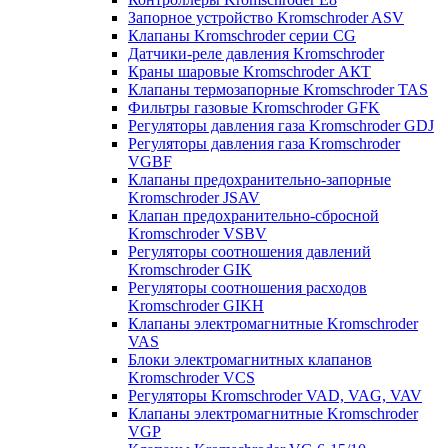
Запорное устройство Kromschroder ASV
Клапаны Kromschroder серии CG
Датчики-реле давления Kromschroder
Краны шаровые Kromschroder АКТ
Клапаны термозапорные Kromschroder TAS
Фильтры газовые Kromschroder GFK
Регуляторы давления газа Kromschroder GDJ
Регуляторы давления газа Kromschroder
VGBF
Клапаны предохранительно-запорные
Kromschroder JSAV
Клапан предохранительно-сбросной
Kromschroder VSBV
Регуляторы соотношения давлений
Kromschroder GIK
Регуляторы соотношения расходов
Kromschroder GIKH
Клапаны электромагнитные Kromschroder
VAS
Блоки электромагнитных клапанов
Kromschroder VCS
Регуляторы Kromschroder VAD, VAG, VAV
Клапаны электромагнитные Kromschroder
VGP