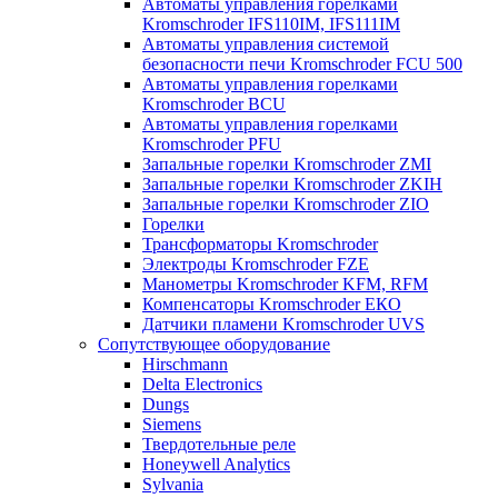
Автоматы управления горелками
Kromschroder IFS110IM, IFS111IM
Автоматы управления системой
безопасности печи Kromschroder FCU 500
Автоматы управления горелками
Kromschroder BCU
Автоматы управления горелками
Kromschroder PFU
Запальные горелки Kromschroder ZМI
Запальные горелки Kromschroder ZKIH
Запальные горелки Kromschroder ZIO
Горелки
Трансформаторы Kromschroder
Электроды Kromschroder FZE
Манометры Kromschroder KFM, RFM
Компенсаторы Kromschroder ЕКО
Датчики пламени Kromschroder UVS
Сопутствующее оборудование
Hirschmann
Delta Electronics
Dungs
Siemens
Твердотельные реле
Honeywell Analytics
Sylvania