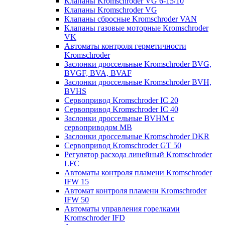
Клапаны Kromschroder VG 6-15/10
Клапаны Kromschroder VG
Клапаны сбросные Kromschroder VAN
Клапаны газовые моторные Kromschroder
VK
Автоматы контроля герметичности
Kromschroder
Заслонки дроссельные Kromschroder BVG,
BVGF, BVA, BVAF
Заслонки дроссельные Kromschroder BVH,
BVHS
Сервопривод Kromschroder IC 20
Сервопривод Kromschroder IC 40
Заслонки дроссельные BVHM с
сервоприводом МВ
Заслонки дроссельные Kromschroder DKR
Cервопривод Kromschroder GT 50
Регулятор расхода линейный Kromschroder
LFC
Автоматы контроля пламени Kromschroder
IFW 15
Автомат контроля пламени Kromschroder
IFW 50
Автоматы управления горелками
Kromschroder IFD