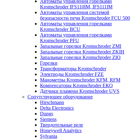
Автоматы управления горелками
Kromschroder IFS110IM, IFS111IM
Автоматы управления системой
безопасности печи Kromschroder FCU 500
Автоматы управления горелками
Kromschroder BCU
Автоматы управления горелками
Kromschroder PFU
Запальные горелки Kromschroder ZМI
Запальные горелки Kromschroder ZKIH
Запальные горелки Kromschroder ZIO
Горелки
Трансформаторы Kromschroder
Электроды Kromschroder FZE
Манометры Kromschroder KFM, RFM
Компенсаторы Kromschroder ЕКО
Датчики пламени Kromschroder UVS
Сопутствующее оборудование
Hirschmann
Delta Electronics
Dungs
Siemens
Твердотельные реле
Honeywell Analytics
Sylvania