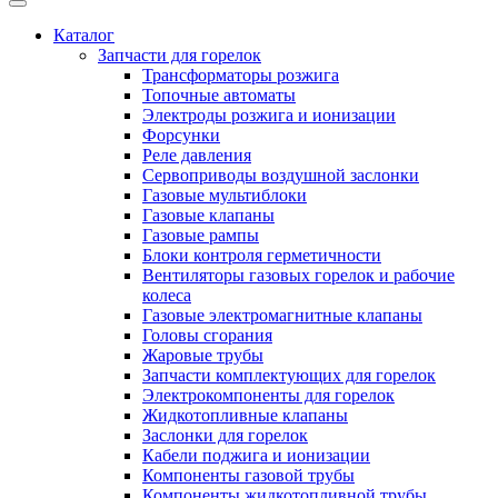
Каталог
Запчасти для горелок
Трансформаторы розжига
Топочные автоматы
Электроды розжига и ионизации
Форсунки
Реле давления
Сервоприводы воздушной заслонки
Газовые мультиблоки
Газовые клапаны
Газовые рампы
Блоки контроля герметичности
Вентиляторы газовых горелок и рабочие
колеса
Газовые электромагнитные клапаны
Головы сгорания
Жаровые трубы
Запчасти комплектующих для горелок
Электрокомпоненты для горелок
Жидкотопливные клапаны
Заслонки для горелок
Кабели поджига и ионизации
Компоненты газовой трубы
Компоненты жидкотопливной трубы