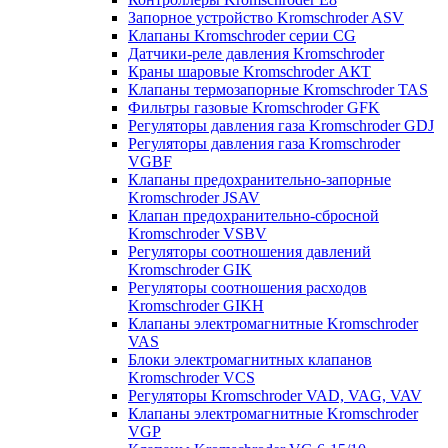
Запорное устройство Kromschroder ASV
Клапаны Kromschroder серии CG
Датчики-реле давления Kromschroder
Краны шаровые Kromschroder АКТ
Клапаны термозапорные Kromschroder TAS
Фильтры газовые Kromschroder GFK
Регуляторы давления газа Kromschroder GDJ
Регуляторы давления газа Kromschroder
VGBF
Клапаны предохранительно-запорные
Kromschroder JSAV
Клапан предохранительно-сбросной
Kromschroder VSBV
Регуляторы соотношения давлений
Kromschroder GIK
Регуляторы соотношения расходов
Kromschroder GIKH
Клапаны электромагнитные Kromschroder
VAS
Блоки электромагнитных клапанов
Kromschroder VCS
Регуляторы Kromschroder VAD, VAG, VAV
Клапаны электромагнитные Kromschroder
VGP