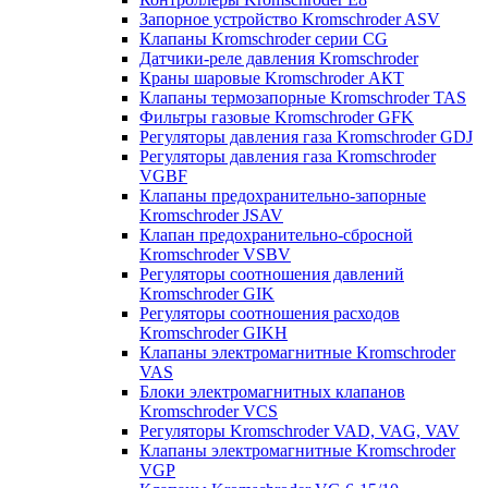
Запорное устройство Kromschroder ASV
Клапаны Kromschroder серии CG
Датчики-реле давления Kromschroder
Краны шаровые Kromschroder АКТ
Клапаны термозапорные Kromschroder TAS
Фильтры газовые Kromschroder GFK
Регуляторы давления газа Kromschroder GDJ
Регуляторы давления газа Kromschroder
VGBF
Клапаны предохранительно-запорные
Kromschroder JSAV
Клапан предохранительно-сбросной
Kromschroder VSBV
Регуляторы соотношения давлений
Kromschroder GIK
Регуляторы соотношения расходов
Kromschroder GIKH
Клапаны электромагнитные Kromschroder
VAS
Блоки электромагнитных клапанов
Kromschroder VCS
Регуляторы Kromschroder VAD, VAG, VAV
Клапаны электромагнитные Kromschroder
VGP