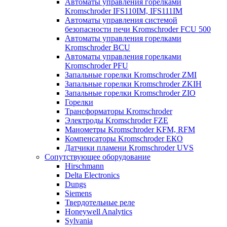
Автоматы управления горелками
Kromschroder IFS110IM, IFS111IM
Автоматы управления системой
безопасности печи Kromschroder FCU 500
Автоматы управления горелками
Kromschroder BCU
Автоматы управления горелками
Kromschroder PFU
Запальные горелки Kromschroder ZМI
Запальные горелки Kromschroder ZKIH
Запальные горелки Kromschroder ZIO
Горелки
Трансформаторы Kromschroder
Электроды Kromschroder FZE
Манометры Kromschroder KFM, RFM
Компенсаторы Kromschroder ЕКО
Датчики пламени Kromschroder UVS
Сопутствующее оборудование
Hirschmann
Delta Electronics
Dungs
Siemens
Твердотельные реле
Honeywell Analytics
Sylvania