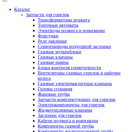
Каталог
Запчасти для горелок
Трансформаторы розжига
Топочные автоматы
Электроды розжига и ионизации
Форсунки
Реле давления
Сервоприводы воздушной заслонки
Газовые мультиблоки
Газовые клапаны
Газовые рампы
Блоки контроля герметичности
Вентиляторы газовых горелок и рабочие
колеса
Газовые электромагнитные клапаны
Головы сгорания
Жаровые трубы
Запчасти комплектующих для горелок
Электрокомпоненты для горелок
Жидкотопливные клапаны
Заслонки для горелок
Кабели поджига и ионизации
Компоненты газовой трубы
Компоненты жидкотопливной трубы