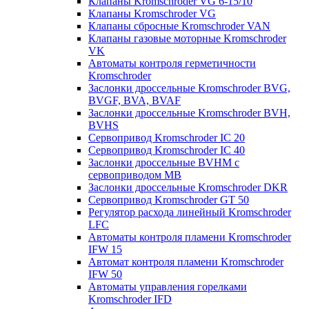
Клапаны Kromschroder VG 6-15/10
Клапаны Kromschroder VG
Клапаны сбросные Kromschroder VAN
Клапаны газовые моторные Kromschroder
VK
Автоматы контроля герметичности
Kromschroder
Заслонки дроссельные Kromschroder BVG,
BVGF, BVA, BVAF
Заслонки дроссельные Kromschroder BVH,
BVHS
Сервопривод Kromschroder IC 20
Сервопривод Kromschroder IC 40
Заслонки дроссельные BVHM с
сервоприводом МВ
Заслонки дроссельные Kromschroder DKR
Cервопривод Kromschroder GT 50
Регулятор расхода линейный Kromschroder
LFC
Автоматы контроля пламени Kromschroder
IFW 15
Автомат контроля пламени Kromschroder
IFW 50
Автоматы управления горелками
Kromschroder IFD