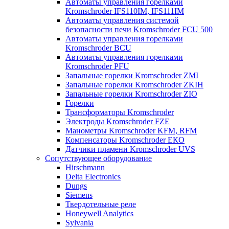
Автоматы управления горелками
Kromschroder IFS110IM, IFS111IM
Автоматы управления системой
безопасности печи Kromschroder FCU 500
Автоматы управления горелками
Kromschroder BCU
Автоматы управления горелками
Kromschroder PFU
Запальные горелки Kromschroder ZМI
Запальные горелки Kromschroder ZKIH
Запальные горелки Kromschroder ZIO
Горелки
Трансформаторы Kromschroder
Электроды Kromschroder FZE
Манометры Kromschroder KFM, RFM
Компенсаторы Kromschroder ЕКО
Датчики пламени Kromschroder UVS
Сопутствующее оборудование
Hirschmann
Delta Electronics
Dungs
Siemens
Твердотельные реле
Honeywell Analytics
Sylvania