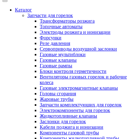
Каталог
Запчасти для горелок
Трансформаторы розжига
Топочные автоматы
Электроды розжига и ионизации
Форсунки
Реле давления
Сервоприводы воздушной заслонки
Газовые мультиблоки
Газовые клапаны
Газовые рампы
Блоки контроля герметичности
Вентиляторы газовых горелок и рабочие
колеса
Газовые электромагнитные клапаны
Головы сгорания
Жаровые трубы
Запчасти комплектующих для горелок
Электрокомпоненты для горелок
Жидкотопливные клапаны
Заслонки для горелок
Кабели поджига и ионизации
Компоненты газовой трубы
Компоненты жидкотопливной трубы