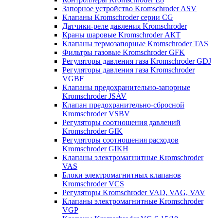
Запорное устройство Kromschroder ASV
Клапаны Kromschroder серии CG
Датчики-реле давления Kromschroder
Краны шаровые Kromschroder АКТ
Клапаны термозапорные Kromschroder TAS
Фильтры газовые Kromschroder GFK
Регуляторы давления газа Kromschroder GDJ
Регуляторы давления газа Kromschroder
VGBF
Клапаны предохранительно-запорные
Kromschroder JSAV
Клапан предохранительно-сбросной
Kromschroder VSBV
Регуляторы соотношения давлений
Kromschroder GIK
Регуляторы соотношения расходов
Kromschroder GIKH
Клапаны электромагнитные Kromschroder
VAS
Блоки электромагнитных клапанов
Kromschroder VCS
Регуляторы Kromschroder VAD, VAG, VAV
Клапаны электромагнитные Kromschroder
VGP