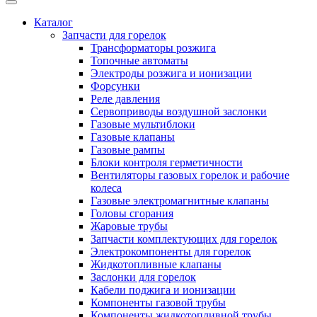
Каталог
Запчасти для горелок
Трансформаторы розжига
Топочные автоматы
Электроды розжига и ионизации
Форсунки
Реле давления
Сервоприводы воздушной заслонки
Газовые мультиблоки
Газовые клапаны
Газовые рампы
Блоки контроля герметичности
Вентиляторы газовых горелок и рабочие
колеса
Газовые электромагнитные клапаны
Головы сгорания
Жаровые трубы
Запчасти комплектующих для горелок
Электрокомпоненты для горелок
Жидкотопливные клапаны
Заслонки для горелок
Кабели поджига и ионизации
Компоненты газовой трубы
Компоненты жидкотопливной трубы