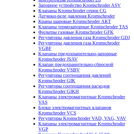
Запорное устройство Kromschroder ASV
Клапаны Kromschroder серии CG
Датчики-реле давления Kromschroder
Краны шаровые Kromschroder АКТ
Клапаны термозапорные Kromschroder TAS
Фильтры газовые Kromschroder GFK
Регуляторы давления газа Kromschroder GDJ
Регуляторы давления газа Kromschroder
VGBF
Клапаны предохранительно-запорные
Kromschroder JSAV
Клапан предохранительно-сбросной
Kromschroder VSBV
Регуляторы соотношения давлений
Kromschroder GIK
Регуляторы соотношения расходов
Kromschroder GIKH
Клапаны электромагнитные Kromschroder
VAS
Блоки электромагнитных клапанов
Kromschroder VCS
Регуляторы Kromschroder VAD, VAG, VAV
Клапаны электромагнитные Kromschroder
VGP