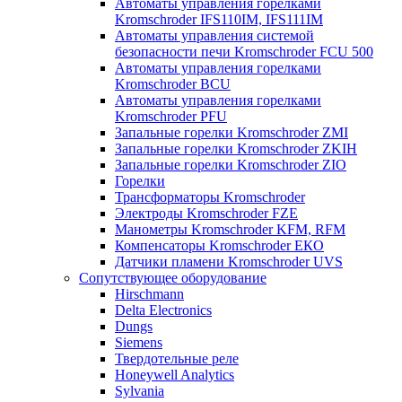
Автоматы управления горелками
Kromschroder IFS110IM, IFS111IM
Автоматы управления системой
безопасности печи Kromschroder FCU 500
Автоматы управления горелками
Kromschroder BCU
Автоматы управления горелками
Kromschroder PFU
Запальные горелки Kromschroder ZМI
Запальные горелки Kromschroder ZKIH
Запальные горелки Kromschroder ZIO
Горелки
Трансформаторы Kromschroder
Электроды Kromschroder FZE
Манометры Kromschroder KFM, RFM
Компенсаторы Kromschroder ЕКО
Датчики пламени Kromschroder UVS
Сопутствующее оборудование
Hirschmann
Delta Electronics
Dungs
Siemens
Твердотельные реле
Honeywell Analytics
Sylvania