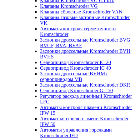
Клапаны Kromschroder VG 6-15/10
Клапаны Kromschroder VG
Клапаны сбросные Kromschroder VAN
Клапаны газовые моторные Kromschroder
VK
Автоматы контроля герметичности
Kromschroder
Заслонки дроссельные Kromschroder BVG,
BVGF, BVA, BVAF
Заслонки дроссельные Kromschroder BVH,
BVHS
Сервопривод Kromschroder IC 20
Сервопривод Kromschroder IC 40
Заслонки дроссельные BVHM с
сервоприводом МВ
Заслонки дроссельные Kromschroder DKR
Cервопривод Kromschroder GT 50
Регулятор расхода линейный Kromschroder
LFC
Автоматы контроля пламени Kromschroder
IFW 15
Автомат контроля пламени Kromschroder
IFW 50
Автоматы управления горелками
Kromschroder IFD