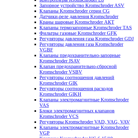
Запорное устройство Kromschroder ASV
Клапаны Kromschroder серии CG
Датчики-реле давления Kromschroder
Краны шаровые Kromschroder АКТ
Клапаны термозапорные Kromschroder TAS
Фильтры газовые Kromschroder GFK
Регуляторы давления газа Kromschroder GDJ
Регуляторы давления газа Kromschroder
VGBF
Клапаны предохранительно-запорные
Kromschroder JSAV
Клапан предохранительно-сбросной
Kromschroder VSBV
Регуляторы соотношения давлений
Kromschroder GIK
Регуляторы соотношения расходов
Kromschroder GIKH
Клапаны электромагнитные Kromschroder
VAS
Блоки электромагнитных клапанов
Kromschroder VCS
Регуляторы Kromschroder VAD, VAG, VAV
Клапаны электромагнитные Kromschroder
VGP