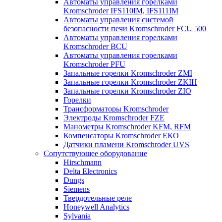
Автоматы управления горелками
Kromschroder IFS110IM, IFS111IM
Автоматы управления системой
безопасности печи Kromschroder FCU 500
Автоматы управления горелками
Kromschroder BCU
Автоматы управления горелками
Kromschroder PFU
Запальные горелки Kromschroder ZМI
Запальные горелки Kromschroder ZKIH
Запальные горелки Kromschroder ZIO
Горелки
Трансформаторы Kromschroder
Электроды Kromschroder FZE
Манометры Kromschroder KFM, RFM
Компенсаторы Kromschroder ЕКО
Датчики пламени Kromschroder UVS
Сопутствующее оборудование
Hirschmann
Delta Electronics
Dungs
Siemens
Твердотельные реле
Honeywell Analytics
Sylvania