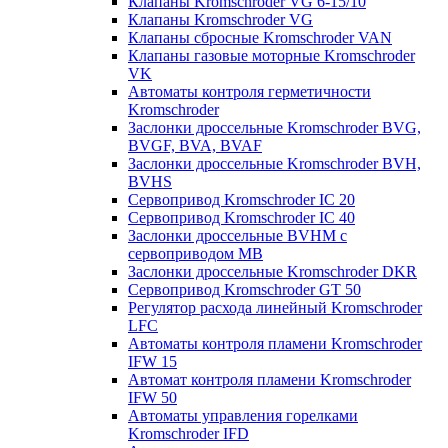
Клапаны Kromschroder VG 6-15/10
Клапаны Kromschroder VG
Клапаны сбросные Kromschroder VAN
Клапаны газовые моторные Kromschroder
VK
Автоматы контроля герметичности
Kromschroder
Заслонки дроссельные Kromschroder BVG,
BVGF, BVA, BVAF
Заслонки дроссельные Kromschroder BVH,
BVHS
Сервопривод Kromschroder IC 20
Сервопривод Kromschroder IC 40
Заслонки дроссельные BVHM с
сервоприводом МВ
Заслонки дроссельные Kromschroder DKR
Cервопривод Kromschroder GT 50
Регулятор расхода линейный Kromschroder
LFC
Автоматы контроля пламени Kromschroder
IFW 15
Автомат контроля пламени Kromschroder
IFW 50
Автоматы управления горелками
Kromschroder IFD