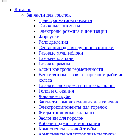
Каталог
Запчасти для горелок
Трансформаторы розжига
Топочные автоматы
Электроды розжига и ионизации
Форсунки
Реле давления
Сервоприводы воздушной заслонки
Газовые мультиблоки
Газовые клапаны
Газовые рампы
Блоки контроля герметичности
Вентиляторы газовых горелок и рабочие
колеса
Газовые электромагнитные клапаны
Головы сгорания
Жаровые трубы
Запчасти комплектующих для горелок
Электрокомпоненты для горелок
Жидкотопливные клапаны
Заслонки для горелок
Кабели поджига и ионизации
Компоненты газовой трубы
Компоненты жидкотопливной трубы