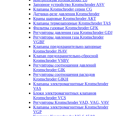
Запорное устройство Kromschroder ASV
Клапаны Kromschroder серии CG
Датчики-реле давления Kromschroder
Краны шаровые Kromschroder АКТ
Клапаны термозапорные Kromschroder TAS
Фильтры газовые Kromschroder GFK
Регуляторы давления газа Kromschroder GDJ
Регуляторы давления газа Kromschroder
VGBF
Клапаны предохранительно-запорные
Kromschroder JSAV
Клапан предохранительно-сбросной
Kromschroder VSBV
Регуляторы соотношения давлений
Kromschroder GIK
Регуляторы соотношения расходов
Kromschroder GIKH
Клапаны электромагнитные Kromschroder
VAS
Блоки электромагнитных клапанов
Kromschroder VCS
Регуляторы Kromschroder VAD, VAG, VAV
Клапаны электромагнитные Kromschroder
VGP