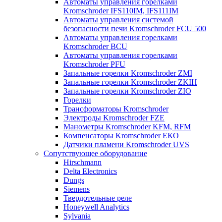
Автоматы управления горелками
Kromschroder IFS110IM, IFS111IM
Автоматы управления системой
безопасности печи Kromschroder FCU 500
Автоматы управления горелками
Kromschroder BCU
Автоматы управления горелками
Kromschroder PFU
Запальные горелки Kromschroder ZМI
Запальные горелки Kromschroder ZKIH
Запальные горелки Kromschroder ZIO
Горелки
Трансформаторы Kromschroder
Электроды Kromschroder FZE
Манометры Kromschroder KFM, RFM
Компенсаторы Kromschroder ЕКО
Датчики пламени Kromschroder UVS
Сопутствующее оборудование
Hirschmann
Delta Electronics
Dungs
Siemens
Твердотельные реле
Honeywell Analytics
Sylvania