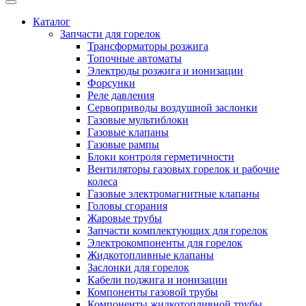
Каталог
Запчасти для горелок
Трансформаторы розжига
Топочные автоматы
Электроды розжига и ионизации
Форсунки
Реле давления
Сервоприводы воздушной заслонки
Газовые мультиблоки
Газовые клапаны
Газовые рампы
Блоки контроля герметичности
Вентиляторы газовых горелок и рабочие
колеса
Газовые электромагнитные клапаны
Головы сгорания
Жаровые трубы
Запчасти комплектующих для горелок
Электрокомпоненты для горелок
Жидкотопливные клапаны
Заслонки для горелок
Кабели поджига и ионизации
Компоненты газовой трубы
Компоненты жидкотопливной трубы