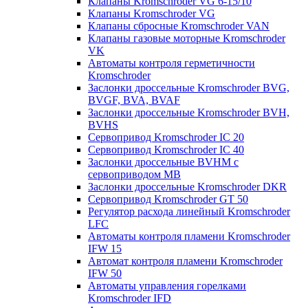
Клапаны Kromschroder VG 6-15/10
Клапаны Kromschroder VG
Клапаны сбросные Kromschroder VAN
Клапаны газовые моторные Kromschroder
VK
Автоматы контроля герметичности
Kromschroder
Заслонки дроссельные Kromschroder BVG,
BVGF, BVA, BVAF
Заслонки дроссельные Kromschroder BVH,
BVHS
Сервопривод Kromschroder IC 20
Сервопривод Kromschroder IC 40
Заслонки дроссельные BVHM с
сервоприводом МВ
Заслонки дроссельные Kromschroder DKR
Cервопривод Kromschroder GT 50
Регулятор расхода линейный Kromschroder
LFC
Автоматы контроля пламени Kromschroder
IFW 15
Автомат контроля пламени Kromschroder
IFW 50
Автоматы управления горелками
Kromschroder IFD