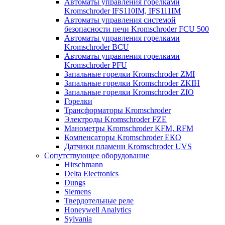
Автоматы управления горелками
Kromschroder IFS110IM, IFS111IM
Автоматы управления системой
безопасности печи Kromschroder FCU 500
Автоматы управления горелками
Kromschroder BCU
Автоматы управления горелками
Kromschroder PFU
Запальные горелки Kromschroder ZМI
Запальные горелки Kromschroder ZKIH
Запальные горелки Kromschroder ZIO
Горелки
Трансформаторы Kromschroder
Электроды Kromschroder FZE
Манометры Kromschroder KFM, RFM
Компенсаторы Kromschroder ЕКО
Датчики пламени Kromschroder UVS
Сопутствующее оборудование
Hirschmann
Delta Electronics
Dungs
Siemens
Твердотельные реле
Honeywell Analytics
Sylvania