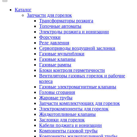
Каталог
Запчасти для горелок
Трансформаторы розжига
Топочные автоматы
Электроды розжига и ионизации
Форсунки
Реле давления
Сервоприводы воздушной заслонки
Газовые мультиблоки
Газовые клапаны
Газовые рампы
Блоки контроля герметичности
Вентиляторы газовых горелок и рабочие
колеса
Газовые электромагнитные клапаны
Головы сгорания
Жаровые трубы
Запчасти комплектующих для горелок
Электрокомпоненты для горелок
Жидкотопливные клапаны
Заслонки для горелок
Кабели поджига и ионизации
Компоненты газовой трубы
Компоненты жидкотопливной трубы