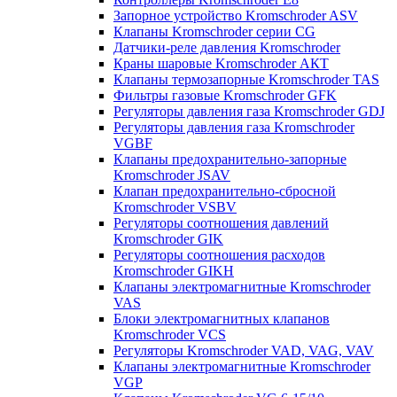
Запорное устройство Kromschroder ASV
Клапаны Kromschroder серии CG
Датчики-реле давления Kromschroder
Краны шаровые Kromschroder АКТ
Клапаны термозапорные Kromschroder TAS
Фильтры газовые Kromschroder GFK
Регуляторы давления газа Kromschroder GDJ
Регуляторы давления газа Kromschroder
VGBF
Клапаны предохранительно-запорные
Kromschroder JSAV
Клапан предохранительно-сбросной
Kromschroder VSBV
Регуляторы соотношения давлений
Kromschroder GIK
Регуляторы соотношения расходов
Kromschroder GIKH
Клапаны электромагнитные Kromschroder
VAS
Блоки электромагнитных клапанов
Kromschroder VCS
Регуляторы Kromschroder VAD, VAG, VAV
Клапаны электромагнитные Kromschroder
VGP