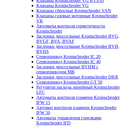
Клапаны Kromschroder VG 6-15/10
Клапаны Kromschroder VG
Клапаны сбросные Kromschroder VAN
Клапаны газовые моторные Kromschroder
VK
Автоматы контроля герметичности
Kromschroder
Заслонки дроссельные Kromschroder BVG,
BVGF, BVA, BVAF
Заслонки дроссельные Kromschroder BVH,
BVHS
Сервопривод Kromschroder IC 20
Сервопривод Kromschroder IC 40
Заслонки дроссельные BVHM с
сервоприводом МВ
Заслонки дроссельные Kromschroder DKR
Cервопривод Kromschroder GT 50
Регулятор расхода линейный Kromschroder
LFC
Автоматы контроля пламени Kromschroder
IFW 15
Автомат контроля пламени Kromschroder
IFW 50
Автоматы управления горелками
Kromschroder IFD