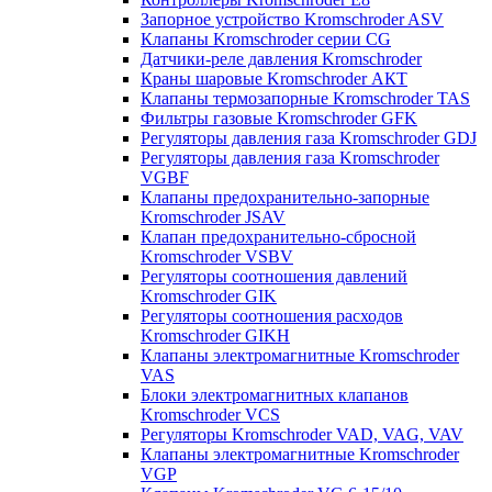
Запорное устройство Kromschroder ASV
Клапаны Kromschroder серии CG
Датчики-реле давления Kromschroder
Краны шаровые Kromschroder АКТ
Клапаны термозапорные Kromschroder TAS
Фильтры газовые Kromschroder GFK
Регуляторы давления газа Kromschroder GDJ
Регуляторы давления газа Kromschroder
VGBF
Клапаны предохранительно-запорные
Kromschroder JSAV
Клапан предохранительно-сбросной
Kromschroder VSBV
Регуляторы соотношения давлений
Kromschroder GIK
Регуляторы соотношения расходов
Kromschroder GIKH
Клапаны электромагнитные Kromschroder
VAS
Блоки электромагнитных клапанов
Kromschroder VCS
Регуляторы Kromschroder VAD, VAG, VAV
Клапаны электромагнитные Kromschroder
VGP