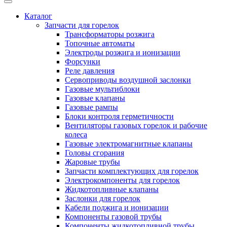
Каталог
Запчасти для горелок
Трансформаторы розжига
Топочные автоматы
Электроды розжига и ионизации
Форсунки
Реле давления
Сервоприводы воздушной заслонки
Газовые мультиблоки
Газовые клапаны
Газовые рампы
Блоки контроля герметичности
Вентиляторы газовых горелок и рабочие
колеса
Газовые электромагнитные клапаны
Головы сгорания
Жаровые трубы
Запчасти комплектующих для горелок
Электрокомпоненты для горелок
Жидкотопливные клапаны
Заслонки для горелок
Кабели поджига и ионизации
Компоненты газовой трубы
Компоненты жидкотопливной трубы