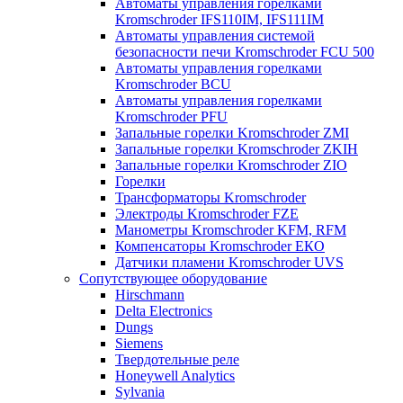
Автоматы управления горелками
Kromschroder IFS110IM, IFS111IM
Автоматы управления системой
безопасности печи Kromschroder FCU 500
Автоматы управления горелками
Kromschroder BCU
Автоматы управления горелками
Kromschroder PFU
Запальные горелки Kromschroder ZМI
Запальные горелки Kromschroder ZKIH
Запальные горелки Kromschroder ZIO
Горелки
Трансформаторы Kromschroder
Электроды Kromschroder FZE
Манометры Kromschroder KFM, RFM
Компенсаторы Kromschroder ЕКО
Датчики пламени Kromschroder UVS
Сопутствующее оборудование
Hirschmann
Delta Electronics
Dungs
Siemens
Твердотельные реле
Honeywell Analytics
Sylvania