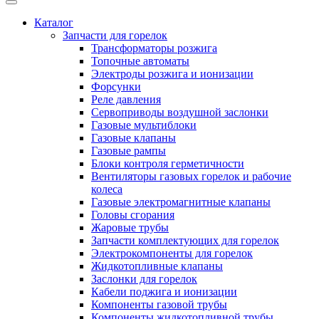
Каталог
Запчасти для горелок
Трансформаторы розжига
Топочные автоматы
Электроды розжига и ионизации
Форсунки
Реле давления
Сервоприводы воздушной заслонки
Газовые мультиблоки
Газовые клапаны
Газовые рампы
Блоки контроля герметичности
Вентиляторы газовых горелок и рабочие
колеса
Газовые электромагнитные клапаны
Головы сгорания
Жаровые трубы
Запчасти комплектующих для горелок
Электрокомпоненты для горелок
Жидкотопливные клапаны
Заслонки для горелок
Кабели поджига и ионизации
Компоненты газовой трубы
Компоненты жидкотопливной трубы