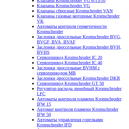
Клапаны Kromschroder VG 6-15/10
Клапаны Kromschroder VG
Клапаны сбросные Kromschroder VAN
Клапаны газовые моторные Kromschroder
VK
Автоматы контроля герметичности
Kromschroder
Заслонки дроссельные Kromschroder BVG,
BVGF, BVA, BVAF
Заслонки дроссельные Kromschroder BVH,
BVHS
Сервопривод Kromschroder IC 20
Сервопривод Kromschroder IC 40
Заслонки дроссельные BVHM с
сервоприводом МВ
Заслонки дроссельные Kromschroder DKR
Cервопривод Kromschroder GT 50
Регулятор расхода линейный Kromschroder
LFC
Автоматы контроля пламени Kromschroder
IFW 15
Автомат контроля пламени Kromschroder
IFW 50
Автоматы управления горелками
Kromschroder IFD