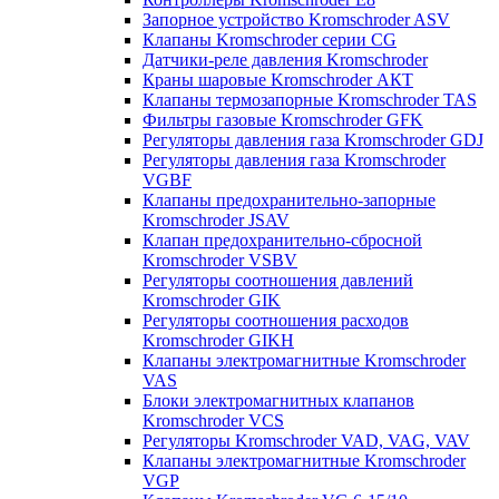
Запорное устройство Kromschroder ASV
Клапаны Kromschroder серии CG
Датчики-реле давления Kromschroder
Краны шаровые Kromschroder АКТ
Клапаны термозапорные Kromschroder TAS
Фильтры газовые Kromschroder GFK
Регуляторы давления газа Kromschroder GDJ
Регуляторы давления газа Kromschroder
VGBF
Клапаны предохранительно-запорные
Kromschroder JSAV
Клапан предохранительно-сбросной
Kromschroder VSBV
Регуляторы соотношения давлений
Kromschroder GIK
Регуляторы соотношения расходов
Kromschroder GIKH
Клапаны электромагнитные Kromschroder
VAS
Блоки электромагнитных клапанов
Kromschroder VCS
Регуляторы Kromschroder VAD, VAG, VAV
Клапаны электромагнитные Kromschroder
VGP