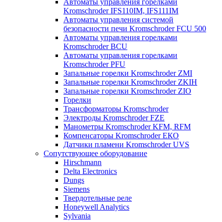
Автоматы управления горелками
Kromschroder IFS110IM, IFS111IM
Автоматы управления системой
безопасности печи Kromschroder FCU 500
Автоматы управления горелками
Kromschroder BCU
Автоматы управления горелками
Kromschroder PFU
Запальные горелки Kromschroder ZМI
Запальные горелки Kromschroder ZKIH
Запальные горелки Kromschroder ZIO
Горелки
Трансформаторы Kromschroder
Электроды Kromschroder FZE
Манометры Kromschroder KFM, RFM
Компенсаторы Kromschroder ЕКО
Датчики пламени Kromschroder UVS
Сопутствующее оборудование
Hirschmann
Delta Electronics
Dungs
Siemens
Твердотельные реле
Honeywell Analytics
Sylvania