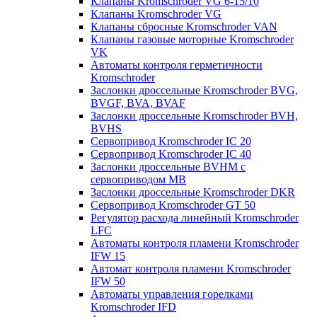
Клапаны Kromschroder VG 6-15/10
Клапаны Kromschroder VG
Клапаны сбросные Kromschroder VAN
Клапаны газовые моторные Kromschroder
VK
Автоматы контроля герметичности
Kromschroder
Заслонки дроссельные Kromschroder BVG,
BVGF, BVA, BVAF
Заслонки дроссельные Kromschroder BVH,
BVHS
Сервопривод Kromschroder IC 20
Сервопривод Kromschroder IC 40
Заслонки дроссельные BVHM с
сервоприводом МВ
Заслонки дроссельные Kromschroder DKR
Cервопривод Kromschroder GT 50
Регулятор расхода линейный Kromschroder
LFC
Автоматы контроля пламени Kromschroder
IFW 15
Автомат контроля пламени Kromschroder
IFW 50
Автоматы управления горелками
Kromschroder IFD