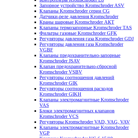
Запорное устройство Kromschroder ASV
Клапаны Kromschroder серии CG
Датчики-реле давления Kromschroder
Краны шаровые Kromschroder АКТ
Клапаны термозапорные Kromschroder TAS
Фильтры газовые Kromschroder GFK
Регуляторы давления газа Kromschroder GDJ
Регуляторы давления газа Kromschroder
VGBF
Клапаны предохранительно-запорные
Kromschroder JSAV
Клапан предохранительно-сбросной
Kromschroder VSBV
Регуляторы соотношения давлений
Kromschroder GIK
Регуляторы соотношения расходов
Kromschroder GIKH
Клапаны электромагнитные Kromschroder
VAS
Блоки электромагнитных клапанов
Kromschroder VCS
Регуляторы Kromschroder VAD, VAG, VAV
Клапаны электромагнитные Kromschroder
VGP