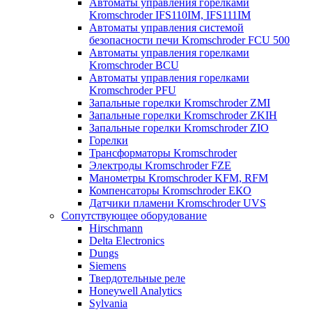
Автоматы управления горелками
Kromschroder IFS110IM, IFS111IM
Автоматы управления системой
безопасности печи Kromschroder FCU 500
Автоматы управления горелками
Kromschroder BCU
Автоматы управления горелками
Kromschroder PFU
Запальные горелки Kromschroder ZМI
Запальные горелки Kromschroder ZKIH
Запальные горелки Kromschroder ZIO
Горелки
Трансформаторы Kromschroder
Электроды Kromschroder FZE
Манометры Kromschroder KFM, RFM
Компенсаторы Kromschroder ЕКО
Датчики пламени Kromschroder UVS
Сопутствующее оборудование
Hirschmann
Delta Electronics
Dungs
Siemens
Твердотельные реле
Honeywell Analytics
Sylvania