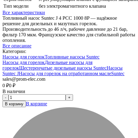
Тип модели
без электромагнитного клапана
Все характеристики
Топливный насос Suntec J 4 PCC 1000 8P — надёжное
решение для дизельных и мазутных горелок.
Производительность до 46 л/ч, рабочее давление до 21 бар,
фильтр 170 мкм. Французское качество для стабильной работы
отопления.
Все описание
Категории:
Насосы для горелок
Топливные насосы Suntec
Насосы для горелок
Дизельные насосы для
горелок
Шестеренчатые дизельные насосы Suntec
Насосы
Suntec J
Насосы для горелок на отработанном масле
Suntec
sales@prom-elec.com
0
₽
0
₽
В наличии
-
+
В корзине
В корзину