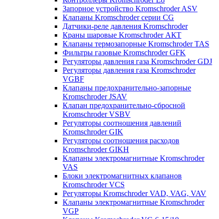
Запорное устройство Kromschroder ASV
Клапаны Kromschroder серии CG
Датчики-реле давления Kromschroder
Краны шаровые Kromschroder АКТ
Клапаны термозапорные Kromschroder TAS
Фильтры газовые Kromschroder GFK
Регуляторы давления газа Kromschroder GDJ
Регуляторы давления газа Kromschroder
VGBF
Клапаны предохранительно-запорные
Kromschroder JSAV
Клапан предохранительно-сбросной
Kromschroder VSBV
Регуляторы соотношения давлений
Kromschroder GIK
Регуляторы соотношения расходов
Kromschroder GIKH
Клапаны электромагнитные Kromschroder
VAS
Блоки электромагнитных клапанов
Kromschroder VCS
Регуляторы Kromschroder VAD, VAG, VAV
Клапаны электромагнитные Kromschroder
VGP