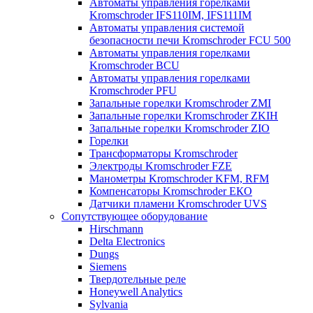
Автоматы управления горелками
Kromschroder IFS110IM, IFS111IM
Автоматы управления системой
безопасности печи Kromschroder FCU 500
Автоматы управления горелками
Kromschroder BCU
Автоматы управления горелками
Kromschroder PFU
Запальные горелки Kromschroder ZМI
Запальные горелки Kromschroder ZKIH
Запальные горелки Kromschroder ZIO
Горелки
Трансформаторы Kromschroder
Электроды Kromschroder FZE
Манометры Kromschroder KFM, RFM
Компенсаторы Kromschroder ЕКО
Датчики пламени Kromschroder UVS
Сопутствующее оборудование
Hirschmann
Delta Electronics
Dungs
Siemens
Твердотельные реле
Honeywell Analytics
Sylvania