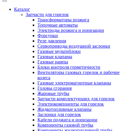
Каталог
Запчасти для горелок
Трансформаторы розжига
Топочные автоматы
Электроды розжига и ионизации
Форсунки
Реле давления
Сервоприводы воздушной заслонки
Газовые мультиблоки
Газовые клапаны
Газовые рампы
Блоки контроля герметичности
Вентиляторы газовых горелок и рабочие
колеса
Газовые электромагнитные клапаны
Головы сгорания
Жаровые трубы
Запчасти комплектующих для горелок
Электрокомпоненты для горелок
Жидкотопливные клапаны
Заслонки для горелок
Кабели поджига и ионизации
Компоненты газовой трубы
Компоненты жидкотопливной трубы