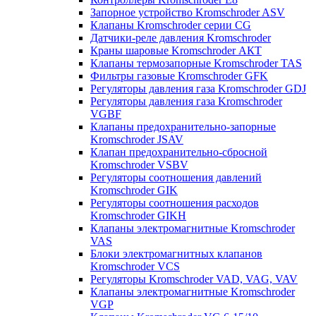
Запорное устройство Kromschroder ASV
Клапаны Kromschroder серии CG
Датчики-реле давления Kromschroder
Краны шаровые Kromschroder АКТ
Клапаны термозапорные Kromschroder TAS
Фильтры газовые Kromschroder GFK
Регуляторы давления газа Kromschroder GDJ
Регуляторы давления газа Kromschroder
VGBF
Клапаны предохранительно-запорные
Kromschroder JSAV
Клапан предохранительно-сбросной
Kromschroder VSBV
Регуляторы соотношения давлений
Kromschroder GIK
Регуляторы соотношения расходов
Kromschroder GIKH
Клапаны электромагнитные Kromschroder
VAS
Блоки электромагнитных клапанов
Kromschroder VCS
Регуляторы Kromschroder VAD, VAG, VAV
Клапаны электромагнитные Kromschroder
VGP