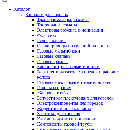
Каталог
Запчасти для горелок
Трансформаторы розжига
Топочные автоматы
Электроды розжига и ионизации
Форсунки
Реле давления
Сервоприводы воздушной заслонки
Газовые мультиблоки
Газовые клапаны
Газовые рампы
Блоки контроля герметичности
Вентиляторы газовых горелок и рабочие
колеса
Газовые электромагнитные клапаны
Головы сгорания
Жаровые трубы
Запчасти комплектующих для горелок
Электрокомпоненты для горелок
Жидкотопливные клапаны
Заслонки для горелок
Кабели поджига и ионизации
Компоненты газовой трубы
Компоненты жидкотопливной трубы