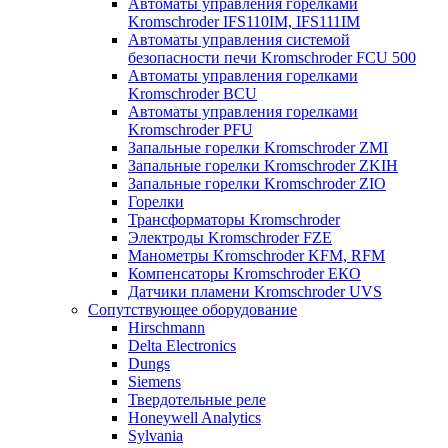
Автоматы управления горелками
Kromschroder IFS110IM, IFS111IM
Автоматы управления системой
безопасности печи Kromschroder FCU 500
Автоматы управления горелками
Kromschroder BCU
Автоматы управления горелками
Kromschroder PFU
Запальные горелки Kromschroder ZМI
Запальные горелки Kromschroder ZKIH
Запальные горелки Kromschroder ZIO
Горелки
Трансформаторы Kromschroder
Электроды Kromschroder FZE
Манометры Kromschroder KFM, RFM
Компенсаторы Kromschroder ЕКО
Датчики пламени Kromschroder UVS
Сопутствующее оборудование
Hirschmann
Delta Electronics
Dungs
Siemens
Твердотельные реле
Honeywell Analytics
Sylvania