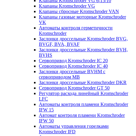
Клапаны Kromschroder VG 6-15/10
Клапаны Kromschroder VG
Клапаны сбросные Kromschroder VAN
Клапаны газовые моторные Kromschroder
VK
Автоматы контроля герметичности
Kromschroder
Заслонки дроссельные Kromschroder BVG,
BVGF, BVA, BVAF
Заслонки дроссельные Kromschroder BVH,
BVHS
Сервопривод Kromschroder IC 20
Сервопривод Kromschroder IC 40
Заслонки дроссельные BVHM с
сервоприводом МВ
Заслонки дроссельные Kromschroder DKR
Cервопривод Kromschroder GT 50
Регулятор расхода линейный Kromschroder
LFC
Автоматы контроля пламени Kromschroder
IFW 15
Автомат контроля пламени Kromschroder
IFW 50
Автоматы управления горелками
Kromschroder IFD