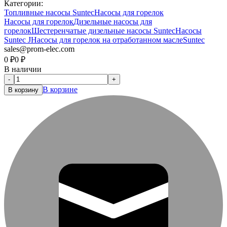
Категории:
Топливные насосы Suntec
Насосы для горелок
Насосы для горелок
Дизельные насосы для
горелок
Шестеренчатые дизельные насосы Suntec
Насосы
Suntec J
Насосы для горелок на отработанном масле
Suntec
sales@prom-elec.com
0
₽
0
₽
В наличии
-
+
В корзине
В корзину