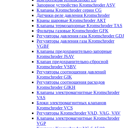
Запорное устройство Kromschroder ASV
Клапаны Kromschroder серии CG
Датчики-реле давления Kromschroder
Краны шаровые Kromschroder АКТ
Клапаны термозапорные Kromschroder TAS
Фильтры газовые Kromschroder GFK
Регуляторы давления газа Kromschroder GDJ
Регуляторы давления газа Kromschroder
VGBF
Клапаны предохранительно-запорные
Kromschroder JSAV
Клапан предохранительно-сбросной
Kromschroder VSBV
Регуляторы соотношения давлений
Kromschroder GIK
Регуляторы соотношения расходов
Kromschroder GIKH
Клапаны электромагнитные Kromschroder
VAS
Блоки электромагнитных клапанов
Kromschroder VCS
Регуляторы Kromschroder VAD, VAG, VAV
Клапаны электромагнитные Kromschroder
VGP