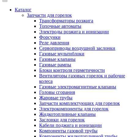
Каталог
Запчасти для горелок
Трансформаторы розжига
Топочные автоматы
Электроды розжига и ионизации
Форсунки
Реле давления
Сервоприводы воздушной заслонки
Газовые мультиблоки
Газовые клапаны
Газовые рампы
Блоки контроля герметичности
Вентиляторы газовых горелок и рабочие
колеса
Газовые электромагнитные клапаны
Головы сгорания
Жаровые трубы
Запчасти комплектующих для горелок
Электрокомпоненты для горелок
Жидкотопливные клапаны
Заслонки для горелок
Кабели поджига и ионизации
Компоненты газовой трубы
Компоненты жидкотопливной трубы