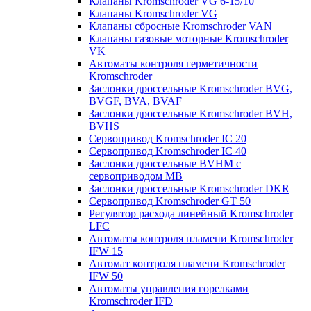
Клапаны Kromschroder VG 6-15/10
Клапаны Kromschroder VG
Клапаны сбросные Kromschroder VAN
Клапаны газовые моторные Kromschroder
VK
Автоматы контроля герметичности
Kromschroder
Заслонки дроссельные Kromschroder BVG,
BVGF, BVA, BVAF
Заслонки дроссельные Kromschroder BVH,
BVHS
Сервопривод Kromschroder IC 20
Сервопривод Kromschroder IC 40
Заслонки дроссельные BVHM с
сервоприводом МВ
Заслонки дроссельные Kromschroder DKR
Cервопривод Kromschroder GT 50
Регулятор расхода линейный Kromschroder
LFC
Автоматы контроля пламени Kromschroder
IFW 15
Автомат контроля пламени Kromschroder
IFW 50
Автоматы управления горелками
Kromschroder IFD