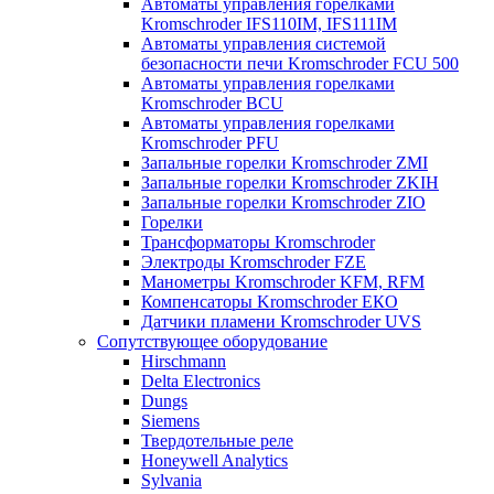
Автоматы управления горелками
Kromschroder IFS110IM, IFS111IM
Автоматы управления системой
безопасности печи Kromschroder FCU 500
Автоматы управления горелками
Kromschroder BCU
Автоматы управления горелками
Kromschroder PFU
Запальные горелки Kromschroder ZМI
Запальные горелки Kromschroder ZKIH
Запальные горелки Kromschroder ZIO
Горелки
Трансформаторы Kromschroder
Электроды Kromschroder FZE
Манометры Kromschroder KFM, RFM
Компенсаторы Kromschroder ЕКО
Датчики пламени Kromschroder UVS
Сопутствующее оборудование
Hirschmann
Delta Electronics
Dungs
Siemens
Твердотельные реле
Honeywell Analytics
Sylvania