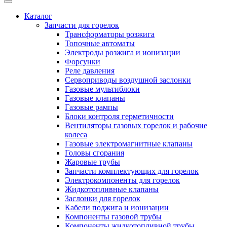
Каталог
Запчасти для горелок
Трансформаторы розжига
Топочные автоматы
Электроды розжига и ионизации
Форсунки
Реле давления
Сервоприводы воздушной заслонки
Газовые мультиблоки
Газовые клапаны
Газовые рампы
Блоки контроля герметичности
Вентиляторы газовых горелок и рабочие
колеса
Газовые электромагнитные клапаны
Головы сгорания
Жаровые трубы
Запчасти комплектующих для горелок
Электрокомпоненты для горелок
Жидкотопливные клапаны
Заслонки для горелок
Кабели поджига и ионизации
Компоненты газовой трубы
Компоненты жидкотопливной трубы