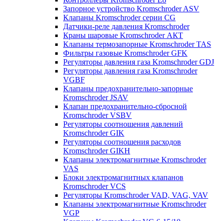
Запорное устройство Kromschroder ASV
Клапаны Kromschroder серии CG
Датчики-реле давления Kromschroder
Краны шаровые Kromschroder АКТ
Клапаны термозапорные Kromschroder TAS
Фильтры газовые Kromschroder GFK
Регуляторы давления газа Kromschroder GDJ
Регуляторы давления газа Kromschroder
VGBF
Клапаны предохранительно-запорные
Kromschroder JSAV
Клапан предохранительно-сбросной
Kromschroder VSBV
Регуляторы соотношения давлений
Kromschroder GIK
Регуляторы соотношения расходов
Kromschroder GIKH
Клапаны электромагнитные Kromschroder
VAS
Блоки электромагнитных клапанов
Kromschroder VCS
Регуляторы Kromschroder VAD, VAG, VAV
Клапаны электромагнитные Kromschroder
VGP