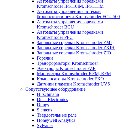
Автоматы управления горелками
Kromschroder IFS110IM, IFS111IM
Автоматы управления системой
безопасности печи Kromschroder FCU 500
Автоматы управления горелками
Kromschroder BCU
Автоматы управления горелками
Kromschroder PFU
Запальные горелки Kromschroder ZМI
Запальные горелки Kromschroder ZKIH
Запальные горелки Kromschroder ZIO
Горелки
Трансформаторы Kromschroder
Электроды Kromschroder FZE
Манометры Kromschroder KFM, RFM
Компенсаторы Kromschroder ЕКО
Датчики пламени Kromschroder UVS
Сопутствующее оборудование
Hirschmann
Delta Electronics
Dungs
Siemens
Твердотельные реле
Honeywell Analytics
Sylvania