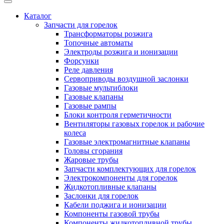
Каталог
Запчасти для горелок
Трансформаторы розжига
Топочные автоматы
Электроды розжига и ионизации
Форсунки
Реле давления
Сервоприводы воздушной заслонки
Газовые мультиблоки
Газовые клапаны
Газовые рампы
Блоки контроля герметичности
Вентиляторы газовых горелок и рабочие
колеса
Газовые электромагнитные клапаны
Головы сгорания
Жаровые трубы
Запчасти комплектующих для горелок
Электрокомпоненты для горелок
Жидкотопливные клапаны
Заслонки для горелок
Кабели поджига и ионизации
Компоненты газовой трубы
Компоненты жидкотопливной трубы