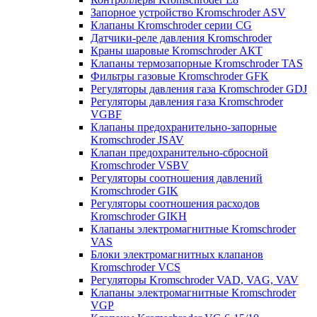
Запорное устройство Kromschroder ASV
Клапаны Kromschroder серии CG
Датчики-реле давления Kromschroder
Краны шаровые Kromschroder АКТ
Клапаны термозапорные Kromschroder TAS
Фильтры газовые Kromschroder GFK
Регуляторы давления газа Kromschroder GDJ
Регуляторы давления газа Kromschroder
VGBF
Клапаны предохранительно-запорные
Kromschroder JSAV
Клапан предохранительно-сбросной
Kromschroder VSBV
Регуляторы соотношения давлений
Kromschroder GIK
Регуляторы соотношения расходов
Kromschroder GIKH
Клапаны электромагнитные Kromschroder
VAS
Блоки электромагнитных клапанов
Kromschroder VCS
Регуляторы Kromschroder VAD, VAG, VAV
Клапаны электромагнитные Kromschroder
VGP