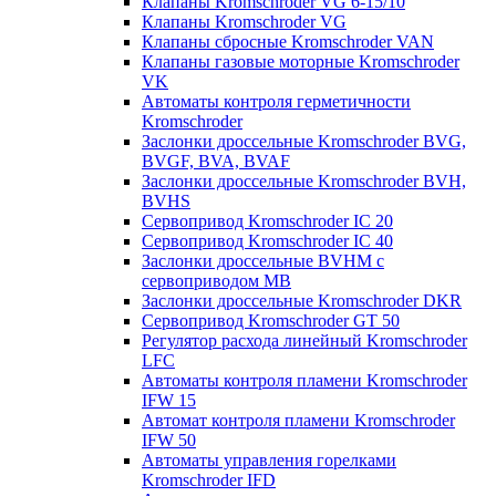
Клапаны Kromschroder VG 6-15/10
Клапаны Kromschroder VG
Клапаны сбросные Kromschroder VAN
Клапаны газовые моторные Kromschroder
VK
Автоматы контроля герметичности
Kromschroder
Заслонки дроссельные Kromschroder BVG,
BVGF, BVA, BVAF
Заслонки дроссельные Kromschroder BVH,
BVHS
Сервопривод Kromschroder IC 20
Сервопривод Kromschroder IC 40
Заслонки дроссельные BVHM с
сервоприводом МВ
Заслонки дроссельные Kromschroder DKR
Cервопривод Kromschroder GT 50
Регулятор расхода линейный Kromschroder
LFC
Автоматы контроля пламени Kromschroder
IFW 15
Автомат контроля пламени Kromschroder
IFW 50
Автоматы управления горелками
Kromschroder IFD