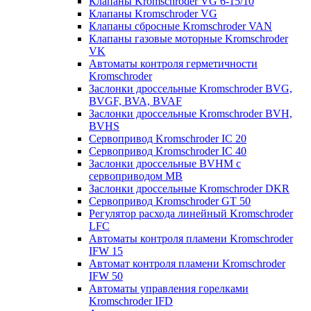
Клапаны Kromschroder VG 6-15/10
Клапаны Kromschroder VG
Клапаны сбросные Kromschroder VAN
Клапаны газовые моторные Kromschroder
VK
Автоматы контроля герметичности
Kromschroder
Заслонки дроссельные Kromschroder BVG,
BVGF, BVA, BVAF
Заслонки дроссельные Kromschroder BVH,
BVHS
Сервопривод Kromschroder IC 20
Сервопривод Kromschroder IC 40
Заслонки дроссельные BVHM с
сервоприводом МВ
Заслонки дроссельные Kromschroder DKR
Cервопривод Kromschroder GT 50
Регулятор расхода линейный Kromschroder
LFC
Автоматы контроля пламени Kromschroder
IFW 15
Автомат контроля пламени Kromschroder
IFW 50
Автоматы управления горелками
Kromschroder IFD