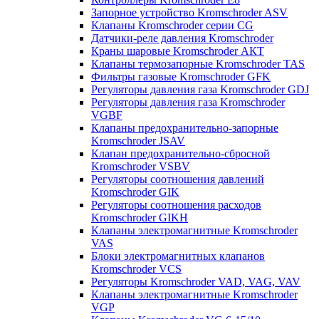
Запорное устройство Kromschroder ASV
Клапаны Kromschroder серии CG
Датчики-реле давления Kromschroder
Краны шаровые Kromschroder АКТ
Клапаны термозапорные Kromschroder TAS
Фильтры газовые Kromschroder GFK
Регуляторы давления газа Kromschroder GDJ
Регуляторы давления газа Kromschroder
VGBF
Клапаны предохранительно-запорные
Kromschroder JSAV
Клапан предохранительно-сбросной
Kromschroder VSBV
Регуляторы соотношения давлений
Kromschroder GIK
Регуляторы соотношения расходов
Kromschroder GIKH
Клапаны электромагнитные Kromschroder
VAS
Блоки электромагнитных клапанов
Kromschroder VCS
Регуляторы Kromschroder VAD, VAG, VAV
Клапаны электромагнитные Kromschroder
VGP