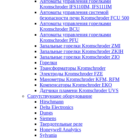
Автоматы управления горелками
Kromschroder IFS110IM, IFS111IM
Автоматы управления системой
безопасности печи Kromschroder FCU 500
Автоматы управления горелками
Kromschroder BCU
Автоматы управления горелками
Kromschroder PFU
Запальные горелки Kromschroder ZМI
Запальные горелки Kromschroder ZKIH
Запальные горелки Kromschroder ZIO
Горелки
Трансформаторы Kromschroder
Электроды Kromschroder FZE
Манометры Kromschroder KFM, RFM
Компенсаторы Kromschroder ЕКО
Датчики пламени Kromschroder UVS
Сопутствующее оборудование
Hirschmann
Delta Electronics
Dungs
Siemens
Твердотельные реле
Honeywell Analytics
Sylvania