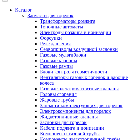
Каталог
Запчасти для горелок
Трансформаторы розжига
Топочные автоматы
Электроды розжига и ионизации
Форсунки
Реле давления
Сервоприводы воздушной заслонки
Газовые мультиблоки
Газовые клапаны
Газовые рампы
Блоки контроля герметичности
Вентиляторы газовых горелок и рабочие
колеса
Газовые электромагнитные клапаны
Головы сгорания
Жаровые трубы
Запчасти комплектующих для горелок
Электрокомпоненты для горелок
Жидкотопливные клапаны
Заслонки для горелок
Кабели поджига и ионизации
Компоненты газовой трубы
Компоненты жидкотопливной трубы