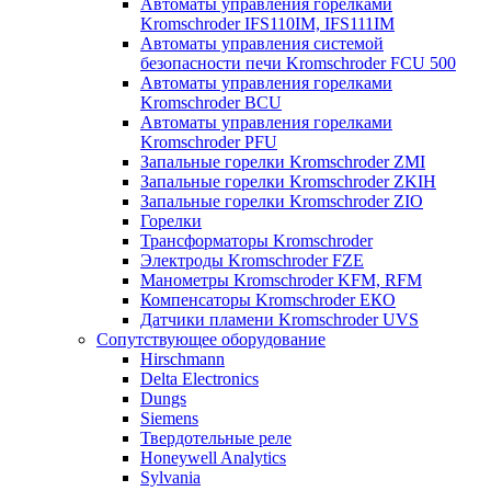
Автоматы управления горелками
Kromschroder IFS110IM, IFS111IM
Автоматы управления системой
безопасности печи Kromschroder FCU 500
Автоматы управления горелками
Kromschroder BCU
Автоматы управления горелками
Kromschroder PFU
Запальные горелки Kromschroder ZМI
Запальные горелки Kromschroder ZKIH
Запальные горелки Kromschroder ZIO
Горелки
Трансформаторы Kromschroder
Электроды Kromschroder FZE
Манометры Kromschroder KFM, RFM
Компенсаторы Kromschroder ЕКО
Датчики пламени Kromschroder UVS
Сопутствующее оборудование
Hirschmann
Delta Electronics
Dungs
Siemens
Твердотельные реле
Honeywell Analytics
Sylvania