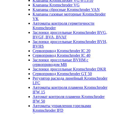
Клапаны Kromschroder VG 6-15/10
Клапаны Kromschroder VG
Клапаны сбросные Kromschroder VAN
Клапаны газовые моторные Kromschroder
VK
Автоматы контроля герметичности
Kromschroder
Заслонки дроссельные Kromschroder BVG,
BVGF, BVA, BVAF
Заслонки дроссельные Kromschroder BVH,
BVHS
Сервопривод Kromschroder IC 20
Сервопривод Kromschroder IC 40
Заслонки дроссельные BVHM с
сервоприводом МВ
Заслонки дроссельные Kromschroder DKR
Cервопривод Kromschroder GT 50
Регулятор расхода линейный Kromschroder
LFC
Автоматы контроля пламени Kromschroder
IFW 15
Автомат контроля пламени Kromschroder
IFW 50
Автоматы управления горелками
Kromschroder IFD