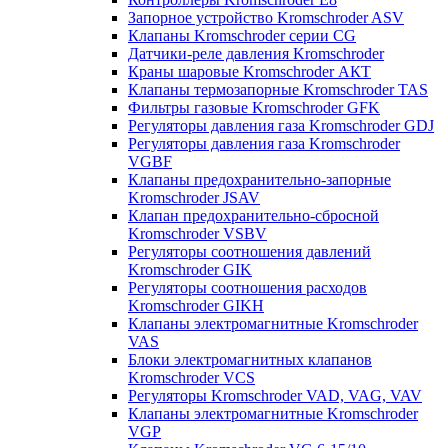
Запорное устройство Kromschroder ASV
Клапаны Kromschroder серии CG
Датчики-реле давления Kromschroder
Краны шаровые Kromschroder АКТ
Клапаны термозапорные Kromschroder TAS
Фильтры газовые Kromschroder GFK
Регуляторы давления газа Kromschroder GDJ
Регуляторы давления газа Kromschroder
VGBF
Клапаны предохранительно-запорные
Kromschroder JSAV
Клапан предохранительно-сбросной
Kromschroder VSBV
Регуляторы соотношения давлений
Kromschroder GIK
Регуляторы соотношения расходов
Kromschroder GIKH
Клапаны электромагнитные Kromschroder
VAS
Блоки электромагнитных клапанов
Kromschroder VCS
Регуляторы Kromschroder VAD, VAG, VAV
Клапаны электромагнитные Kromschroder
VGP