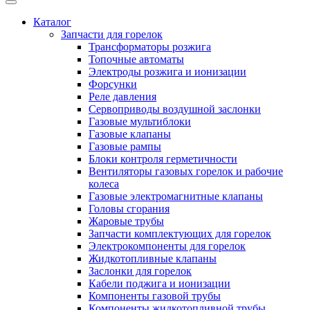
Каталог
Запчасти для горелок
Трансформаторы розжига
Топочные автоматы
Электроды розжига и ионизации
Форсунки
Реле давления
Сервоприводы воздушной заслонки
Газовые мультиблоки
Газовые клапаны
Газовые рампы
Блоки контроля герметичности
Вентиляторы газовых горелок и рабочие
колеса
Газовые электромагнитные клапаны
Головы сгорания
Жаровые трубы
Запчасти комплектующих для горелок
Электрокомпоненты для горелок
Жидкотопливные клапаны
Заслонки для горелок
Кабели поджига и ионизации
Компоненты газовой трубы
Компоненты жидкотопливной трубы