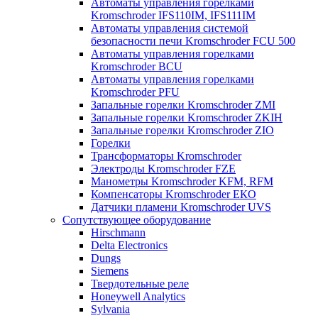
Автоматы управления горелками
Kromschroder IFS110IM, IFS111IM
Автоматы управления системой
безопасности печи Kromschroder FCU 500
Автоматы управления горелками
Kromschroder BCU
Автоматы управления горелками
Kromschroder PFU
Запальные горелки Kromschroder ZМI
Запальные горелки Kromschroder ZKIH
Запальные горелки Kromschroder ZIO
Горелки
Трансформаторы Kromschroder
Электроды Kromschroder FZE
Манометры Kromschroder KFM, RFM
Компенсаторы Kromschroder ЕКО
Датчики пламени Kromschroder UVS
Сопутствующее оборудование
Hirschmann
Delta Electronics
Dungs
Siemens
Твердотельные реле
Honeywell Analytics
Sylvania