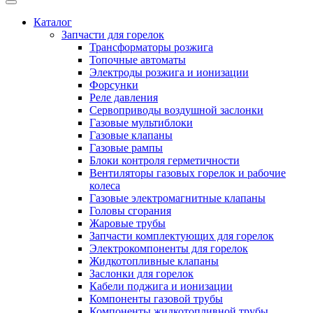
Каталог
Запчасти для горелок
Трансформаторы розжига
Топочные автоматы
Электроды розжига и ионизации
Форсунки
Реле давления
Сервоприводы воздушной заслонки
Газовые мультиблоки
Газовые клапаны
Газовые рампы
Блоки контроля герметичности
Вентиляторы газовых горелок и рабочие
колеса
Газовые электромагнитные клапаны
Головы сгорания
Жаровые трубы
Запчасти комплектующих для горелок
Электрокомпоненты для горелок
Жидкотопливные клапаны
Заслонки для горелок
Кабели поджига и ионизации
Компоненты газовой трубы
Компоненты жидкотопливной трубы