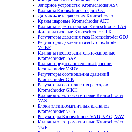
Запорное устройство Kromschroder ASV
Клапаны Kromschroder серии CG
Датчики-реле давления Kromschroder
Краны шаровые Kromschroder АКТ
Клапаны термозапорные Kromschroder TAS
Фильтры газовые Kromschroder GFK
Регуляторы давления газа Kromschroder GDJ
Регуляторы давления газа Kromschroder
VGBF
Клапаны предохранительно-запорные
Kromschroder JSAV
Клапан предохранительно-сбросной
Kromschroder VSBV
Регуляторы соотношения давлений
Kromschroder GIK
Регуляторы соотношения расходов
Kromschroder GIKH
Клапаны электромагнитные Kromschroder
VAS
Блоки электромагнитных клапанов
Kromschroder VCS
Регуляторы Kromschroder VAD, VAG, VAV
Клапаны электромагнитные Kromschroder
VGP