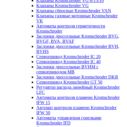
Клапаны Kromschroder VG 6-15/10
Клапаны Kromschroder VG
Клапаны сбросные Kromschroder VAN
Клапаны газовые моторные Kromschroder
VK
Автоматы контроля герметичности
Kromschroder
Заслонки дроссельные Kromschroder BVG,
BVGF, BVA, BVAF
Заслонки дроссельные Kromschroder BVH,
BVHS
Сервопривод Kromschroder IC 20
Сервопривод Kromschroder IC 40
Заслонки дроссельные BVHM с
сервоприводом МВ
Заслонки дроссельные Kromschroder DKR
Cервопривод Kromschroder GT 50
Регулятор расхода линейный Kromschroder
LFC
Автоматы контроля пламени Kromschroder
IFW 15
Автомат контроля пламени Kromschroder
IFW 50
Автоматы управления горелками
Kromschroder IFD