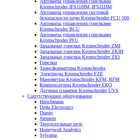
Автоматы управления горелками
Kromschroder IFS110IM, IFS111IM
Автоматы управления системой
безопасности печи Kromschroder FCU 500
Автоматы управления горелками
Kromschroder BCU
Автоматы управления горелками
Kromschroder PFU
Запальные горелки Kromschroder ZМI
Запальные горелки Kromschroder ZKIH
Запальные горелки Kromschroder ZIO
Горелки
Трансформаторы Kromschroder
Электроды Kromschroder FZE
Манометры Kromschroder KFM, RFM
Компенсаторы Kromschroder ЕКО
Датчики пламени Kromschroder UVS
Сопутствующее оборудование
Hirschmann
Delta Electronics
Dungs
Siemens
Твердотельные реле
Honeywell Analytics
Sylvania