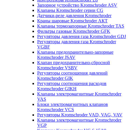
Запорное устройство Kromschroder ASV
Клапаны Kromschroder серии CG
Датчики-реле давления Kromschroder
Краны шаровые Kromschroder АКТ
Клапаны термозапорные Kromschroder TAS
Фильтры газовые Kromschroder GFK
Регуляторы давления газа Kromschroder GDJ
Регуляторы давления газа Kromschroder
VGBF
Клапаны предохранительно-запорные
Kromschroder JSAV
Клапан предохранительно-сбросной
Kromschroder VSBV
Регуляторы соотношения давлений
Kromschroder GIK
Регуляторы соотношения расходов
Kromschroder GIKH
Клапаны электромагнитные Kromschroder
VAS
Блоки электромагнитных клапанов
Kromschroder VCS
Регуляторы Kromschroder VAD, VAG, VAV
Клапаны электромагнитные Kromschroder
VGP