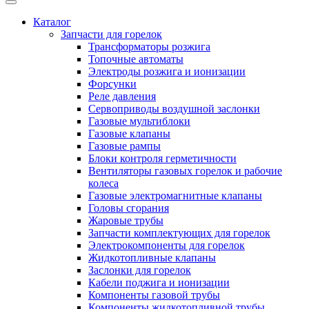
Каталог
Запчасти для горелок
Трансформаторы розжига
Топочные автоматы
Электроды розжига и ионизации
Форсунки
Реле давления
Сервоприводы воздушной заслонки
Газовые мультиблоки
Газовые клапаны
Газовые рампы
Блоки контроля герметичности
Вентиляторы газовых горелок и рабочие
колеса
Газовые электромагнитные клапаны
Головы сгорания
Жаровые трубы
Запчасти комплектующих для горелок
Электрокомпоненты для горелок
Жидкотопливные клапаны
Заслонки для горелок
Кабели поджига и ионизации
Компоненты газовой трубы
Компоненты жидкотопливной трубы