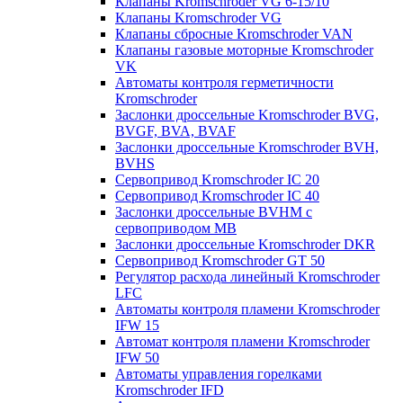
Клапаны Kromschroder VG 6-15/10
Клапаны Kromschroder VG
Клапаны сбросные Kromschroder VAN
Клапаны газовые моторные Kromschroder
VK
Автоматы контроля герметичности
Kromschroder
Заслонки дроссельные Kromschroder BVG,
BVGF, BVA, BVAF
Заслонки дроссельные Kromschroder BVH,
BVHS
Сервопривод Kromschroder IC 20
Сервопривод Kromschroder IC 40
Заслонки дроссельные BVHM с
сервоприводом МВ
Заслонки дроссельные Kromschroder DKR
Cервопривод Kromschroder GT 50
Регулятор расхода линейный Kromschroder
LFC
Автоматы контроля пламени Kromschroder
IFW 15
Автомат контроля пламени Kromschroder
IFW 50
Автоматы управления горелками
Kromschroder IFD