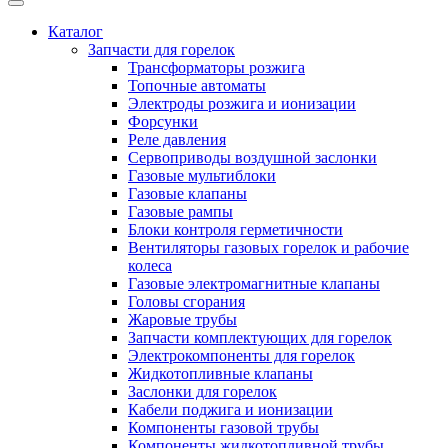
Каталог
Запчасти для горелок
Трансформаторы розжига
Топочные автоматы
Электроды розжига и ионизации
Форсунки
Реле давления
Сервоприводы воздушной заслонки
Газовые мультиблоки
Газовые клапаны
Газовые рампы
Блоки контроля герметичности
Вентиляторы газовых горелок и рабочие
колеса
Газовые электромагнитные клапаны
Головы сгорания
Жаровые трубы
Запчасти комплектующих для горелок
Электрокомпоненты для горелок
Жидкотопливные клапаны
Заслонки для горелок
Кабели поджига и ионизации
Компоненты газовой трубы
Компоненты жидкотопливной трубы