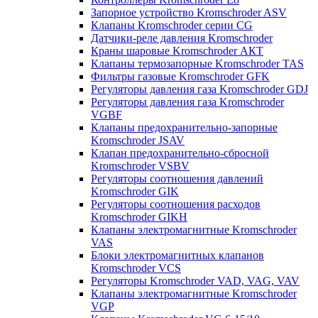
Запорное устройство Kromschroder ASV
Клапаны Kromschroder серии CG
Датчики-реле давления Kromschroder
Краны шаровые Kromschroder АКТ
Клапаны термозапорные Kromschroder TAS
Фильтры газовые Kromschroder GFK
Регуляторы давления газа Kromschroder GDJ
Регуляторы давления газа Kromschroder
VGBF
Клапаны предохранительно-запорные
Kromschroder JSAV
Клапан предохранительно-сбросной
Kromschroder VSBV
Регуляторы соотношения давлений
Kromschroder GIK
Регуляторы соотношения расходов
Kromschroder GIKH
Клапаны электромагнитные Kromschroder
VAS
Блоки электромагнитных клапанов
Kromschroder VCS
Регуляторы Kromschroder VAD, VAG, VAV
Клапаны электромагнитные Kromschroder
VGP