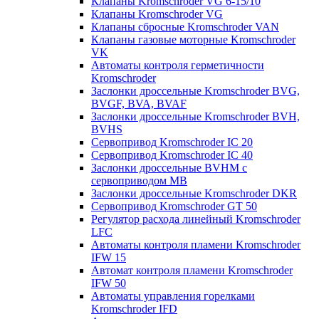
Клапаны Kromschroder VG 6-15/10
Клапаны Kromschroder VG
Клапаны сбросные Kromschroder VAN
Клапаны газовые моторные Kromschroder
VK
Автоматы контроля герметичности
Kromschroder
Заслонки дроссельные Kromschroder BVG,
BVGF, BVA, BVAF
Заслонки дроссельные Kromschroder BVH,
BVHS
Сервопривод Kromschroder IC 20
Сервопривод Kromschroder IC 40
Заслонки дроссельные BVHM с
сервоприводом МВ
Заслонки дроссельные Kromschroder DKR
Cервопривод Kromschroder GT 50
Регулятор расхода линейный Kromschroder
LFC
Автоматы контроля пламени Kromschroder
IFW 15
Автомат контроля пламени Kromschroder
IFW 50
Автоматы управления горелками
Kromschroder IFD