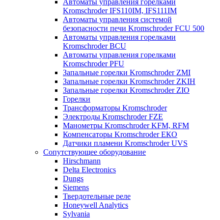
Автоматы управления горелками
Kromschroder IFS110IM, IFS111IM
Автоматы управления системой
безопасности печи Kromschroder FCU 500
Автоматы управления горелками
Kromschroder BCU
Автоматы управления горелками
Kromschroder PFU
Запальные горелки Kromschroder ZМI
Запальные горелки Kromschroder ZKIH
Запальные горелки Kromschroder ZIO
Горелки
Трансформаторы Kromschroder
Электроды Kromschroder FZE
Манометры Kromschroder KFM, RFM
Компенсаторы Kromschroder ЕКО
Датчики пламени Kromschroder UVS
Сопутствующее оборудование
Hirschmann
Delta Electronics
Dungs
Siemens
Твердотельные реле
Honeywell Analytics
Sylvania