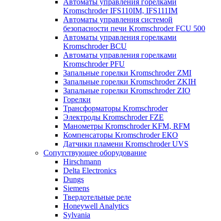
Автоматы управления горелками
Kromschroder IFS110IM, IFS111IM
Автоматы управления системой
безопасности печи Kromschroder FCU 500
Автоматы управления горелками
Kromschroder BCU
Автоматы управления горелками
Kromschroder PFU
Запальные горелки Kromschroder ZМI
Запальные горелки Kromschroder ZKIH
Запальные горелки Kromschroder ZIO
Горелки
Трансформаторы Kromschroder
Электроды Kromschroder FZE
Манометры Kromschroder KFM, RFM
Компенсаторы Kromschroder ЕКО
Датчики пламени Kromschroder UVS
Сопутствующее оборудование
Hirschmann
Delta Electronics
Dungs
Siemens
Твердотельные реле
Honeywell Analytics
Sylvania