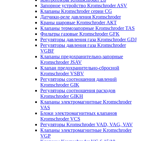
Запорное устройство Kromschroder ASV
Клапаны Kromschroder серии CG
Датчики-реле давления Kromschroder
Краны шаровые Kromschroder АКТ
Клапаны термозапорные Kromschroder TAS
Фильтры газовые Kromschroder GFK
Регуляторы давления газа Kromschroder GDJ
Регуляторы давления газа Kromschroder
VGBF
Клапаны предохранительно-запорные
Kromschroder JSAV
Клапан предохранительно-сбросной
Kromschroder VSBV
Регуляторы соотношения давлений
Kromschroder GIK
Регуляторы соотношения расходов
Kromschroder GIKH
Клапаны электромагнитные Kromschroder
VAS
Блоки электромагнитных клапанов
Kromschroder VCS
Регуляторы Kromschroder VAD, VAG, VAV
Клапаны электромагнитные Kromschroder
VGP