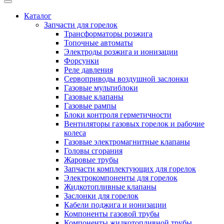
Каталог
Запчасти для горелок
Трансформаторы розжига
Топочные автоматы
Электроды розжига и ионизации
Форсунки
Реле давления
Сервоприводы воздушной заслонки
Газовые мультиблоки
Газовые клапаны
Газовые рампы
Блоки контроля герметичности
Вентиляторы газовых горелок и рабочие
колеса
Газовые электромагнитные клапаны
Головы сгорания
Жаровые трубы
Запчасти комплектующих для горелок
Электрокомпоненты для горелок
Жидкотопливные клапаны
Заслонки для горелок
Кабели поджига и ионизации
Компоненты газовой трубы
Компоненты жидкотопливной трубы