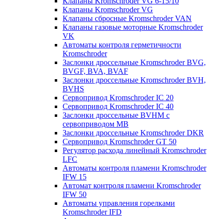
Клапаны Kromschroder VG 6-15/10
Клапаны Kromschroder VG
Клапаны сбросные Kromschroder VAN
Клапаны газовые моторные Kromschroder
VK
Автоматы контроля герметичности
Kromschroder
Заслонки дроссельные Kromschroder BVG,
BVGF, BVA, BVAF
Заслонки дроссельные Kromschroder BVH,
BVHS
Сервопривод Kromschroder IC 20
Сервопривод Kromschroder IC 40
Заслонки дроссельные BVHM с
сервоприводом МВ
Заслонки дроссельные Kromschroder DKR
Cервопривод Kromschroder GT 50
Регулятор расхода линейный Kromschroder
LFC
Автоматы контроля пламени Kromschroder
IFW 15
Автомат контроля пламени Kromschroder
IFW 50
Автоматы управления горелками
Kromschroder IFD