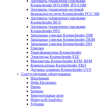
Автоматы управления горелками
Kromschroder IFS110IM, IFS111IM
Автоматы управления системой
безопасности печи Kromschroder FCU 500
Автоматы управления горелками
Kromschroder BCU
Автоматы управления горелками
Kromschroder PFU
Запальные горелки Kromschroder ZМI
Запальные горелки Kromschroder ZKIH
Запальные горелки Kromschroder ZIO
Горелки
Трансформаторы Kromschroder
Электроды Kromschroder FZE
Манометры Kromschroder KFM, RFM
Компенсаторы Kromschroder ЕКО
Датчики пламени Kromschroder UVS
Сопутствующее оборудование
Hirschmann
Delta Electronics
Dungs
Siemens
Твердотельные реле
Honeywell Analytics
Sylvania