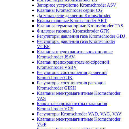
Запорное устройство Kromschroder ASV
Клапаны Kromschroder серии CG
Датчики-реле давления Kromschroder
Краны шаровые Kromschroder АКТ
Клапаны термозапорные Kromschroder TAS
Фильтры газовые Kromschroder GFK
Регуляторы давления газа Kromschroder GDJ
Регуляторы давления газа Kromschroder
VGBF
Клапаны предохранительно-запорные
Kromschroder JSAV
Клапан предохранительно-сбросной
Kromschroder VSBV
Регуляторы соотношения давлений
Kromschroder GIK
Регуляторы соотношения расходов
Kromschroder GIKH
Клапаны электромагнитные Kromschroder
VAS
Блоки электромагнитных клапанов
Kromschroder VCS
Регуляторы Kromschroder VAD, VAG, VAV
Клапаны электромагнитные Kromschroder
VGP