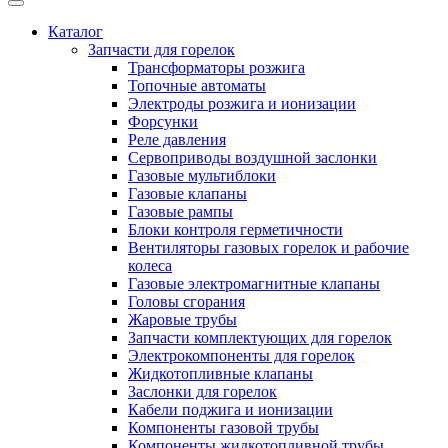
Каталог
Запчасти для горелок
Трансформаторы розжига
Топочные автоматы
Электроды розжига и ионизации
Форсунки
Реле давления
Сервоприводы воздушной заслонки
Газовые мультиблоки
Газовые клапаны
Газовые рампы
Блоки контроля герметичности
Вентиляторы газовых горелок и рабочие
колеса
Газовые электромагнитные клапаны
Головы сгорания
Жаровые трубы
Запчасти комплектующих для горелок
Электрокомпоненты для горелок
Жидкотопливные клапаны
Заслонки для горелок
Кабели поджига и ионизации
Компоненты газовой трубы
Компоненты жидкотопливной трубы