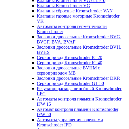
Клапаны Kromschroder VG 6-15/10
Клапаны Kromschroder VG
Клапаны сбросные Kromschroder VAN
Клапаны газовые моторные Kromschroder
VK
Автоматы контроля герметичности
Kromschroder
Заслонки дроссельные Kromschroder BVG,
BVGF, BVA, BVAF
Заслонки дроссельные Kromschroder BVH,
BVHS
Сервопривод Kromschroder IC 20
Сервопривод Kromschroder IC 40
Заслонки дроссельные BVHM с
сервоприводом МВ
Заслонки дроссельные Kromschroder DKR
Cервопривод Kromschroder GT 50
Регулятор расхода линейный Kromschroder
LFC
Автоматы контроля пламени Kromschroder
IFW 15
Автомат контроля пламени Kromschroder
IFW 50
Автоматы управления горелками
Kromschroder IFD