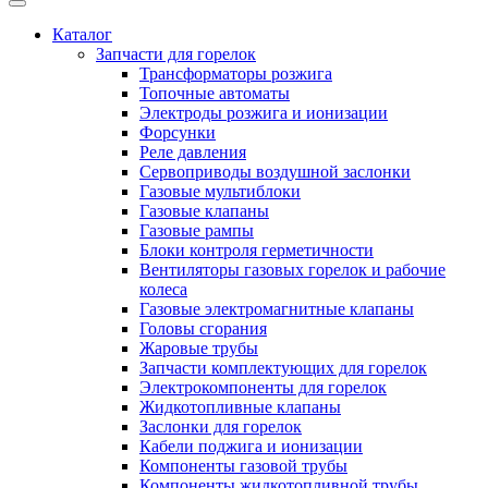
Каталог
Запчасти для горелок
Трансформаторы розжига
Топочные автоматы
Электроды розжига и ионизации
Форсунки
Реле давления
Сервоприводы воздушной заслонки
Газовые мультиблоки
Газовые клапаны
Газовые рампы
Блоки контроля герметичности
Вентиляторы газовых горелок и рабочие
колеса
Газовые электромагнитные клапаны
Головы сгорания
Жаровые трубы
Запчасти комплектующих для горелок
Электрокомпоненты для горелок
Жидкотопливные клапаны
Заслонки для горелок
Кабели поджига и ионизации
Компоненты газовой трубы
Компоненты жидкотопливной трубы