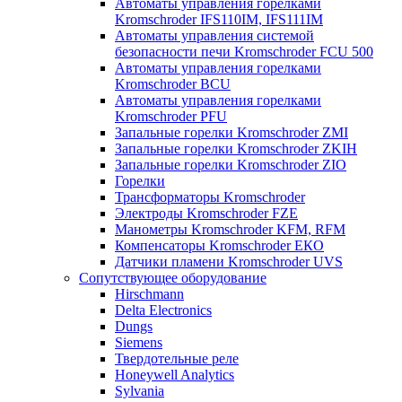
Автоматы управления горелками
Kromschroder IFS110IM, IFS111IM
Автоматы управления системой
безопасности печи Kromschroder FCU 500
Автоматы управления горелками
Kromschroder BCU
Автоматы управления горелками
Kromschroder PFU
Запальные горелки Kromschroder ZМI
Запальные горелки Kromschroder ZKIH
Запальные горелки Kromschroder ZIO
Горелки
Трансформаторы Kromschroder
Электроды Kromschroder FZE
Манометры Kromschroder KFM, RFM
Компенсаторы Kromschroder ЕКО
Датчики пламени Kromschroder UVS
Сопутствующее оборудование
Hirschmann
Delta Electronics
Dungs
Siemens
Твердотельные реле
Honeywell Analytics
Sylvania