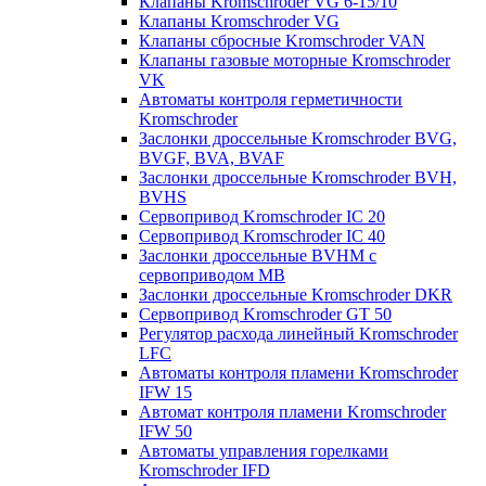
Клапаны Kromschroder VG 6-15/10
Клапаны Kromschroder VG
Клапаны сбросные Kromschroder VAN
Клапаны газовые моторные Kromschroder
VK
Автоматы контроля герметичности
Kromschroder
Заслонки дроссельные Kromschroder BVG,
BVGF, BVA, BVAF
Заслонки дроссельные Kromschroder BVH,
BVHS
Сервопривод Kromschroder IC 20
Сервопривод Kromschroder IC 40
Заслонки дроссельные BVHM с
сервоприводом МВ
Заслонки дроссельные Kromschroder DKR
Cервопривод Kromschroder GT 50
Регулятор расхода линейный Kromschroder
LFC
Автоматы контроля пламени Kromschroder
IFW 15
Автомат контроля пламени Kromschroder
IFW 50
Автоматы управления горелками
Kromschroder IFD