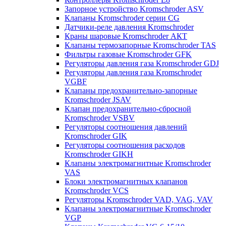
Запорное устройство Kromschroder ASV
Клапаны Kromschroder серии CG
Датчики-реле давления Kromschroder
Краны шаровые Kromschroder АКТ
Клапаны термозапорные Kromschroder TAS
Фильтры газовые Kromschroder GFK
Регуляторы давления газа Kromschroder GDJ
Регуляторы давления газа Kromschroder
VGBF
Клапаны предохранительно-запорные
Kromschroder JSAV
Клапан предохранительно-сбросной
Kromschroder VSBV
Регуляторы соотношения давлений
Kromschroder GIK
Регуляторы соотношения расходов
Kromschroder GIKH
Клапаны электромагнитные Kromschroder
VAS
Блоки электромагнитных клапанов
Kromschroder VCS
Регуляторы Kromschroder VAD, VAG, VAV
Клапаны электромагнитные Kromschroder
VGP