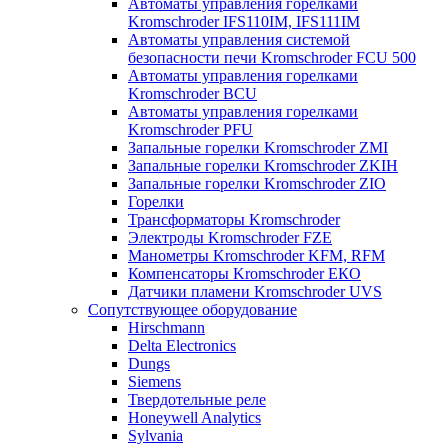
Автоматы управления горелками
Kromschroder IFS110IM, IFS111IM
Автоматы управления системой
безопасности печи Kromschroder FCU 500
Автоматы управления горелками
Kromschroder BCU
Автоматы управления горелками
Kromschroder PFU
Запальные горелки Kromschroder ZМI
Запальные горелки Kromschroder ZKIH
Запальные горелки Kromschroder ZIO
Горелки
Трансформаторы Kromschroder
Электроды Kromschroder FZE
Манометры Kromschroder KFM, RFM
Компенсаторы Kromschroder ЕКО
Датчики пламени Kromschroder UVS
Сопутствующее оборудование
Hirschmann
Delta Electronics
Dungs
Siemens
Твердотельные реле
Honeywell Analytics
Sylvania