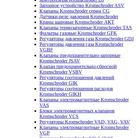
Запорное устройство Kromschroder ASV
Клапаны Kromschroder серии CG
Датчики-реле давления Kromschroder
Краны шаровые Kromschroder АКТ
Клапаны термозапорные Kromschroder TAS
Фильтры газовые Kromschroder GFK
Регуляторы давления газа Kromschroder GDJ
Регуляторы давления газа Kromschroder
VGBF
Клапаны предохранительно-запорные
Kromschroder JSAV
Клапан предохранительно-сбросной
Kromschroder VSBV
Регуляторы соотношения давлений
Kromschroder GIK
Регуляторы соотношения расходов
Kromschroder GIKH
Клапаны электромагнитные Kromschroder
VAS
Блоки электромагнитных клапанов
Kromschroder VCS
Регуляторы Kromschroder VAD, VAG, VAV
Клапаны электромагнитные Kromschroder
VGP