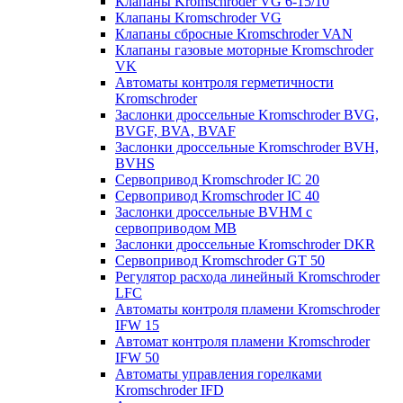
Клапаны Kromschroder VG 6-15/10
Клапаны Kromschroder VG
Клапаны сбросные Kromschroder VAN
Клапаны газовые моторные Kromschroder
VK
Автоматы контроля герметичности
Kromschroder
Заслонки дроссельные Kromschroder BVG,
BVGF, BVA, BVAF
Заслонки дроссельные Kromschroder BVH,
BVHS
Сервопривод Kromschroder IC 20
Сервопривод Kromschroder IC 40
Заслонки дроссельные BVHM с
сервоприводом МВ
Заслонки дроссельные Kromschroder DKR
Cервопривод Kromschroder GT 50
Регулятор расхода линейный Kromschroder
LFC
Автоматы контроля пламени Kromschroder
IFW 15
Автомат контроля пламени Kromschroder
IFW 50
Автоматы управления горелками
Kromschroder IFD