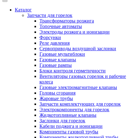
Каталог
Запчасти для горелок
Трансформаторы розжига
Топочные автоматы
Электроды розжига и ионизации
Форсунки
Реле давления
Сервоприводы воздушной заслонки
Газовые мультиблоки
Газовые клапаны
Газовые рампы
Блоки контроля герметичности
Вентиляторы газовых горелок и рабочие
колеса
Газовые электромагнитные клапаны
Головы сгорания
Жаровые трубы
Запчасти комплектующих для горелок
Электрокомпоненты для горелок
Жидкотопливные клапаны
Заслонки для горелок
Кабели поджига и ионизации
Компоненты газовой трубы
Компоненты жидкотопливной трубы