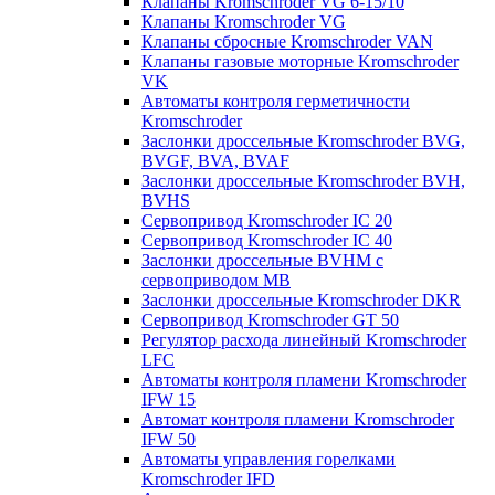
Клапаны Kromschroder VG 6-15/10
Клапаны Kromschroder VG
Клапаны сбросные Kromschroder VAN
Клапаны газовые моторные Kromschroder
VK
Автоматы контроля герметичности
Kromschroder
Заслонки дроссельные Kromschroder BVG,
BVGF, BVA, BVAF
Заслонки дроссельные Kromschroder BVH,
BVHS
Сервопривод Kromschroder IC 20
Сервопривод Kromschroder IC 40
Заслонки дроссельные BVHM с
сервоприводом МВ
Заслонки дроссельные Kromschroder DKR
Cервопривод Kromschroder GT 50
Регулятор расхода линейный Kromschroder
LFC
Автоматы контроля пламени Kromschroder
IFW 15
Автомат контроля пламени Kromschroder
IFW 50
Автоматы управления горелками
Kromschroder IFD