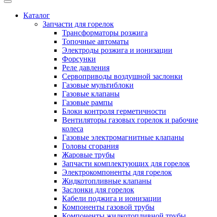
Каталог
Запчасти для горелок
Трансформаторы розжига
Топочные автоматы
Электроды розжига и ионизации
Форсунки
Реле давления
Сервоприводы воздушной заслонки
Газовые мультиблоки
Газовые клапаны
Газовые рампы
Блоки контроля герметичности
Вентиляторы газовых горелок и рабочие
колеса
Газовые электромагнитные клапаны
Головы сгорания
Жаровые трубы
Запчасти комплектующих для горелок
Электрокомпоненты для горелок
Жидкотопливные клапаны
Заслонки для горелок
Кабели поджига и ионизации
Компоненты газовой трубы
Компоненты жидкотопливной трубы