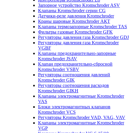
Запорное устройство Kromschroder ASV
Клапаны Kromschroder серии CG
Датчики-реле давления Kromschroder
Краны шаровые Kromschroder АКТ
Клапаны термозапорные Kromschroder TAS
Фильтры газовые Kromschroder GFK
Регуляторы давления газа Kromschroder GDJ
Регуляторы давления газа Kromschroder
VGBF
Клапаны предохранительно-запорные
Kromschroder JSAV
Клапан предохранительно-сбросной
Kromschroder VSBV
Регуляторы соотношения давлений
Kromschroder GIK
Регуляторы соотношения расходов
Kromschroder GIKH
Клапаны электромагнитные Kromschroder
VAS
Блоки электромагнитных клапанов
Kromschroder VCS
Регуляторы Kromschroder VAD, VAG, VAV
Клапаны электромагнитные Kromschroder
VGP