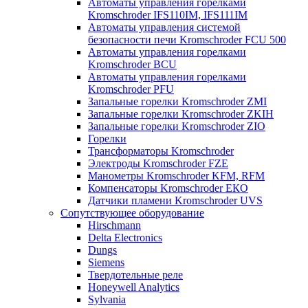
Автоматы управления горелками
Kromschroder IFS110IM, IFS111IM
Автоматы управления системой
безопасности печи Kromschroder FCU 500
Автоматы управления горелками
Kromschroder BCU
Автоматы управления горелками
Kromschroder PFU
Запальные горелки Kromschroder ZМI
Запальные горелки Kromschroder ZKIH
Запальные горелки Kromschroder ZIO
Горелки
Трансформаторы Kromschroder
Электроды Kromschroder FZE
Манометры Kromschroder KFM, RFM
Компенсаторы Kromschroder ЕКО
Датчики пламени Kromschroder UVS
Сопутствующее оборудование
Hirschmann
Delta Electronics
Dungs
Siemens
Твердотельные реле
Honeywell Analytics
Sylvania