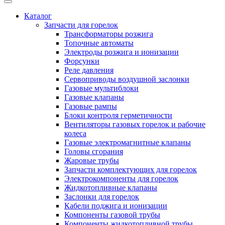
Каталог
Запчасти для горелок
Трансформаторы розжига
Топочные автоматы
Электроды розжига и ионизации
Форсунки
Реле давления
Сервоприводы воздушной заслонки
Газовые мультиблоки
Газовые клапаны
Газовые рампы
Блоки контроля герметичности
Вентиляторы газовых горелок и рабочие
колеса
Газовые электромагнитные клапаны
Головы сгорания
Жаровые трубы
Запчасти комплектующих для горелок
Электрокомпоненты для горелок
Жидкотопливные клапаны
Заслонки для горелок
Кабели поджига и ионизации
Компоненты газовой трубы
Компоненты жидкотопливной трубы