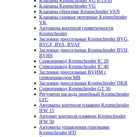
Клапаны Kromschroder VG 6-15/10
Клапаны Kromschroder VG
Клапаны сбросные Kromschroder VAN
Клапаны газовые моторные Kromschroder
VK
Автоматы контроля герметичности
Kromschroder
Заслонки дроссельные Kromschroder BVG,
BVGF, BVA, BVAF
Заслонки дроссельные Kromschroder BVH,
BVHS
Сервопривод Kromschroder IC 20
Сервопривод Kromschroder IC 40
Заслонки дроссельные BVHM с
сервоприводом МВ
Заслонки дроссельные Kromschroder DKR
Cервопривод Kromschroder GT 50
Регулятор расхода линейный Kromschroder
LFC
Автоматы контроля пламени Kromschroder
IFW 15
Автомат контроля пламени Kromschroder
IFW 50
Автоматы управления горелками
Kromschroder IFD