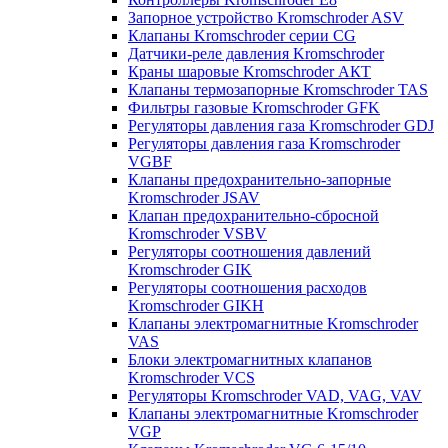
Запорное устройство Kromschroder ASV
Клапаны Kromschroder серии CG
Датчики-реле давления Kromschroder
Краны шаровые Kromschroder АКТ
Клапаны термозапорные Kromschroder TAS
Фильтры газовые Kromschroder GFK
Регуляторы давления газа Kromschroder GDJ
Регуляторы давления газа Kromschroder
VGBF
Клапаны предохранительно-запорные
Kromschroder JSAV
Клапан предохранительно-сбросной
Kromschroder VSBV
Регуляторы соотношения давлений
Kromschroder GIK
Регуляторы соотношения расходов
Kromschroder GIKH
Клапаны электромагнитные Kromschroder
VAS
Блоки электромагнитных клапанов
Kromschroder VCS
Регуляторы Kromschroder VAD, VAG, VAV
Клапаны электромагнитные Kromschroder
VGP