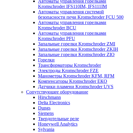
Автоматы управления горелками
Kromschroder IFS110IM, IFS111IM
Автоматы управления системой
безопасности печи Kromschroder FCU 500
Автоматы управления горелками
Kromschroder BCU
Автоматы управления горелками
Kromschroder PFU
Запальные горелки Kromschroder ZМI
Запальные горелки Kromschroder ZKIH
Запальные горелки Kromschroder ZIO
Горелки
Трансформаторы Kromschroder
Электроды Kromschroder FZE
Манометры Kromschroder KFM, RFM
Компенсаторы Kromschroder ЕКО
Датчики пламени Kromschroder UVS
Сопутствующее оборудование
Hirschmann
Delta Electronics
Dungs
Siemens
Твердотельные реле
Honeywell Analytics
Sylvania