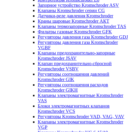
Запорное устройство Kromschroder ASV
Клапаны Kromschroder серии CG
Датчики-реле давления Kromschroder
Краны шаровые Kromschroder АКТ
Клапаны термозапорные Kromschroder TAS
Фильтры газовые Kromschroder GFK
Регуляторы давления газа Kromschroder GDJ
Регуляторы давления газа Kromschroder
VGBF
Клапаны предохранительно-запорные
Kromschroder JSAV
Клапан предохранительно-сбросной
Kromschroder VSBV
Регуляторы соотношения давлений
Kromschroder GIK
Регуляторы соотношения расходов
Kromschroder GIKH
Клапаны электромагнитные Kromschroder
VAS
Блоки электромагнитных клапанов
Kromschroder VCS
Регуляторы Kromschroder VAD, VAG, VAV
Клапаны электромагнитные Kromschroder
VGP