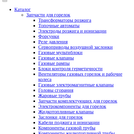
Каталог
Запчасти для горелок
Трансформаторы розжига
Топочные автоматы
Электроды розжига и ионизации
Форсунки
Реле давления
Сервоприводы воздушной заслонки
Газовые мультиблоки
Газовые клапаны
Газовые рампы
Блоки контроля герметичности
Вентиляторы газовых горелок и рабочие
колеса
Газовые электромагнитные клапаны
Головы сгорания
Жаровые трубы
Запчасти комплектующих для горелок
Электрокомпоненты для горелок
Жидкотопливные клапаны
Заслонки для горелок
Кабели поджига и ионизации
Компоненты газовой трубы
Компоненты жидкотопливной трубы