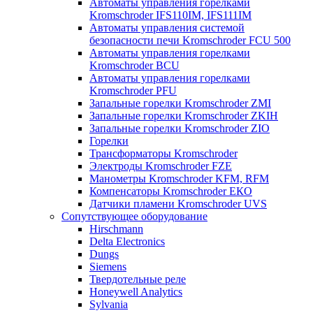
Автоматы управления горелками
Kromschroder IFS110IM, IFS111IM
Автоматы управления системой
безопасности печи Kromschroder FCU 500
Автоматы управления горелками
Kromschroder BCU
Автоматы управления горелками
Kromschroder PFU
Запальные горелки Kromschroder ZМI
Запальные горелки Kromschroder ZKIH
Запальные горелки Kromschroder ZIO
Горелки
Трансформаторы Kromschroder
Электроды Kromschroder FZE
Манометры Kromschroder KFM, RFM
Компенсаторы Kromschroder ЕКО
Датчики пламени Kromschroder UVS
Сопутствующее оборудование
Hirschmann
Delta Electronics
Dungs
Siemens
Твердотельные реле
Honeywell Analytics
Sylvania