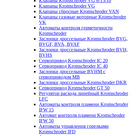
Клапаны Kromschroder VG 6-15/10
Клапаны Kromschroder VG
Клапаны сбросные Kromschroder VAN
Клапаны газовые моторные Kromschroder
VK
Автоматы контроля герметичности
Kromschroder
Заслонки дроссельные Kromschroder BVG,
BVGF, BVA, BVAF
Заслонки дроссельные Kromschroder BVH,
BVHS
Сервопривод Kromschroder IC 20
Сервопривод Kromschroder IC 40
Заслонки дроссельные BVHM с
сервоприводом МВ
Заслонки дроссельные Kromschroder DKR
Cервопривод Kromschroder GT 50
Регулятор расхода линейный Kromschroder
LFC
Автоматы контроля пламени Kromschroder
IFW 15
Автомат контроля пламени Kromschroder
IFW 50
Автоматы управления горелками
Kromschroder IFD