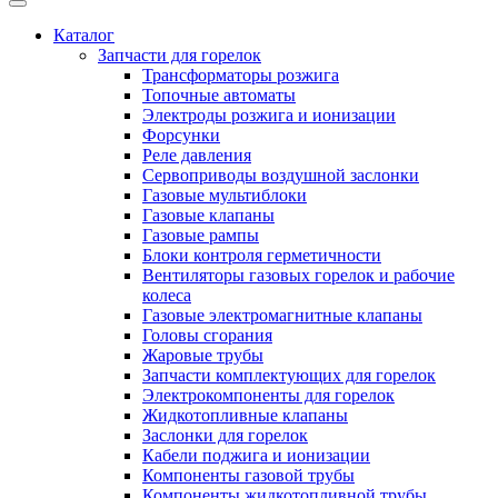
Каталог
Запчасти для горелок
Трансформаторы розжига
Топочные автоматы
Электроды розжига и ионизации
Форсунки
Реле давления
Сервоприводы воздушной заслонки
Газовые мультиблоки
Газовые клапаны
Газовые рампы
Блоки контроля герметичности
Вентиляторы газовых горелок и рабочие
колеса
Газовые электромагнитные клапаны
Головы сгорания
Жаровые трубы
Запчасти комплектующих для горелок
Электрокомпоненты для горелок
Жидкотопливные клапаны
Заслонки для горелок
Кабели поджига и ионизации
Компоненты газовой трубы
Компоненты жидкотопливной трубы