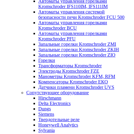
Автоматы управления горелками
Kromschroder IFS110IM, IFS111IM
Автоматы управления системой
безопасности печи Kromschroder FCU 500
Автоматы управления горелками
Kromschroder BCU
Автоматы управления горелками
Kromschroder PFU
Запальные горелки Kromschroder ZМI
Запальные горелки Kromschroder ZKIH
Запальные горелки Kromschroder ZIO
Горелки
Трансформаторы Kromschroder
Электроды Kromschroder FZE
Манометры Kromschroder KFM, RFM
Компенсаторы Kromschroder ЕКО
Датчики пламени Kromschroder UVS
Сопутствующее оборудование
Hirschmann
Delta Electronics
Dungs
Siemens
Твердотельные реле
Honeywell Analytics
Sylvania