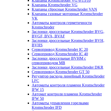
Клапаны Kromschroder VG 6-15/10
Клапаны Kromschroder VG
Клапаны сбросные Kromschroder VAN
Клапаны газовые моторные Kromschroder
VK
Автоматы контроля герметичности
Kromschroder
Заслонки дроссельные Kromschroder BVG,
BVGF, BVA, BVAF
Заслонки дроссельные Kromschroder BVH,
BVHS
Сервопривод Kromschroder IC 20
Сервопривод Kromschroder IC 40
Заслонки дроссельные BVHM с
сервоприводом МВ
Заслонки дроссельные Kromschroder DKR
Cервопривод Kromschroder GT 50
Регулятор расхода линейный Kromschroder
LFC
Автоматы контроля пламени Kromschroder
IFW 15
Автомат контроля пламени Kromschroder
IFW 50
Автоматы управления горелками
Kromschroder IFD