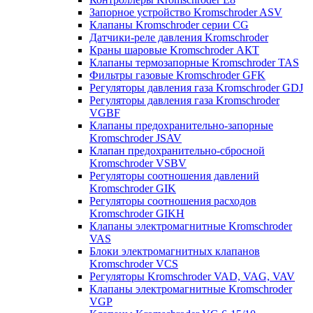
Запорное устройство Kromschroder ASV
Клапаны Kromschroder серии CG
Датчики-реле давления Kromschroder
Краны шаровые Kromschroder АКТ
Клапаны термозапорные Kromschroder TAS
Фильтры газовые Kromschroder GFK
Регуляторы давления газа Kromschroder GDJ
Регуляторы давления газа Kromschroder
VGBF
Клапаны предохранительно-запорные
Kromschroder JSAV
Клапан предохранительно-сбросной
Kromschroder VSBV
Регуляторы соотношения давлений
Kromschroder GIK
Регуляторы соотношения расходов
Kromschroder GIKH
Клапаны электромагнитные Kromschroder
VAS
Блоки электромагнитных клапанов
Kromschroder VCS
Регуляторы Kromschroder VAD, VAG, VAV
Клапаны электромагнитные Kromschroder
VGP