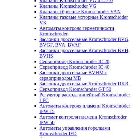
Клапаны Kromschroder VG 6-15/10
Клапаны Kromschroder VG
Клапаны сбросные Kromschroder VAN
Клапаны газовые моторные Kromschroder
VK
Автоматы контроля герметичности
Kromschroder
Заслонки дроссельные Kromschroder BVG,
BVGF, BVA, BVAF
Заслонки дроссельные Kromschroder BVH,
BVHS
Сервопривод Kromschroder IC 20
Сервопривод Kromschroder IC 40
Заслонки дроссельные BVHM с
сервоприводом МВ
Заслонки дроссельные Kromschroder DKR
Cервопривод Kromschroder GT 50
Регулятор расхода линейный Kromschroder
LFC
Автоматы контроля пламени Kromschroder
IFW 15
Автомат контроля пламени Kromschroder
IFW 50
Автоматы управления горелками
Kromschroder IFD