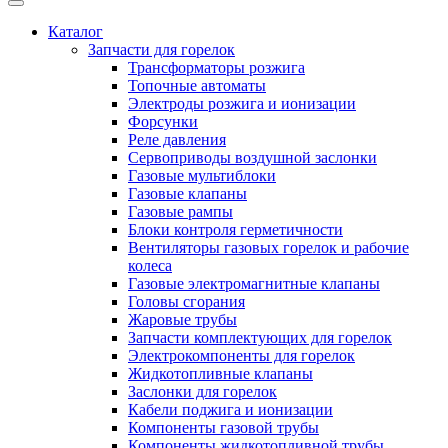
Каталог
Запчасти для горелок
Трансформаторы розжига
Топочные автоматы
Электроды розжига и ионизации
Форсунки
Реле давления
Сервоприводы воздушной заслонки
Газовые мультиблоки
Газовые клапаны
Газовые рампы
Блоки контроля герметичности
Вентиляторы газовых горелок и рабочие
колеса
Газовые электромагнитные клапаны
Головы сгорания
Жаровые трубы
Запчасти комплектующих для горелок
Электрокомпоненты для горелок
Жидкотопливные клапаны
Заслонки для горелок
Кабели поджига и ионизации
Компоненты газовой трубы
Компоненты жидкотопливной трубы