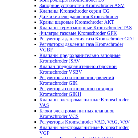
Запорное устройство Kromschroder ASV
Клапаны Kromschroder серии CG
Датчики-реле давления Kromschroder
Краны шаровые Kromschroder АКТ
Клапаны термозапорные Kromschroder TAS
Фильтры газовые Kromschroder GFK
Регуляторы давления газа Kromschroder GDJ
Регуляторы давления газа Kromschroder
VGBF
Клапаны предохранительно-запорные
Kromschroder JSAV
Клапан предохранительно-сбросной
Kromschroder VSBV
Регуляторы соотношения давлений
Kromschroder GIK
Регуляторы соотношения расходов
Kromschroder GIKH
Клапаны электромагнитные Kromschroder
VAS
Блоки электромагнитных клапанов
Kromschroder VCS
Регуляторы Kromschroder VAD, VAG, VAV
Клапаны электромагнитные Kromschroder
VGP