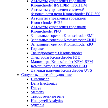
Автоматы управления горелками
Kromschroder IFS110IM, IFS111IM
Автоматы управления системой
безопасности печи Kromschroder FCU 500
Автоматы управления горелками
Kromschroder BCU
Автоматы управления горелками
Kromschroder PFU
Запальные горелки Kromschroder ZМI
Запальные горелки Kromschroder ZKIH
Запальные горелки Kromschroder ZIO
Горелки
Трансформаторы Kromschroder
Электроды Kromschroder FZE
Манометры Kromschroder KFM, RFM
Компенсаторы Kromschroder ЕКО
Датчики пламени Kromschroder UVS
Сопутствующее оборудование
Hirschmann
Delta Electronics
Dungs
Siemens
Твердотельные реле
Honeywell Analytics
Sylvania