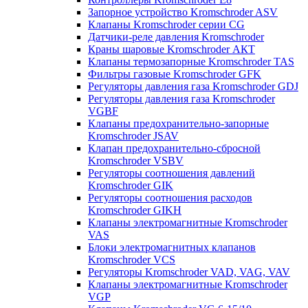
Запорное устройство Kromschroder ASV
Клапаны Kromschroder серии CG
Датчики-реле давления Kromschroder
Краны шаровые Kromschroder АКТ
Клапаны термозапорные Kromschroder TAS
Фильтры газовые Kromschroder GFK
Регуляторы давления газа Kromschroder GDJ
Регуляторы давления газа Kromschroder
VGBF
Клапаны предохранительно-запорные
Kromschroder JSAV
Клапан предохранительно-сбросной
Kromschroder VSBV
Регуляторы соотношения давлений
Kromschroder GIK
Регуляторы соотношения расходов
Kromschroder GIKH
Клапаны электромагнитные Kromschroder
VAS
Блоки электромагнитных клапанов
Kromschroder VCS
Регуляторы Kromschroder VAD, VAG, VAV
Клапаны электромагнитные Kromschroder
VGP