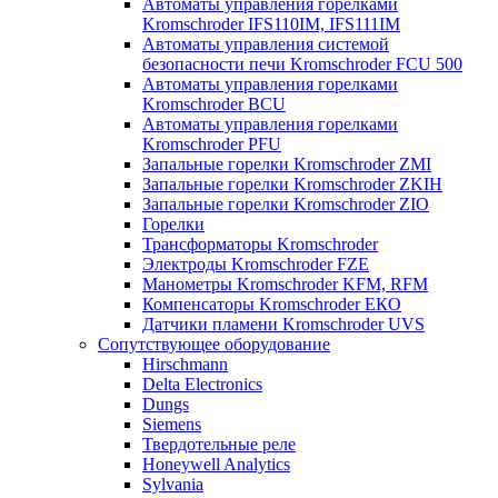
Автоматы управления горелками
Kromschroder IFS110IM, IFS111IM
Автоматы управления системой
безопасности печи Kromschroder FCU 500
Автоматы управления горелками
Kromschroder BCU
Автоматы управления горелками
Kromschroder PFU
Запальные горелки Kromschroder ZМI
Запальные горелки Kromschroder ZKIH
Запальные горелки Kromschroder ZIO
Горелки
Трансформаторы Kromschroder
Электроды Kromschroder FZE
Манометры Kromschroder KFM, RFM
Компенсаторы Kromschroder ЕКО
Датчики пламени Kromschroder UVS
Сопутствующее оборудование
Hirschmann
Delta Electronics
Dungs
Siemens
Твердотельные реле
Honeywell Analytics
Sylvania