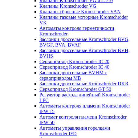
Клапаны Kromschroder VG 6-15/10
Клапаны Kromschroder VG
Клапаны сбросные Kromschroder VAN
Клапаны газовые моторные Kromschroder
VK
Автоматы контроля герметичности
Kromschroder
Заслонки дроссельные Kromschroder BVG,
BVGF, BVA, BVAF
Заслонки дроссельные Kromschroder BVH,
BVHS
Сервопривод Kromschroder IC 20
Сервопривод Kromschroder IC 40
Заслонки дроссельные BVHM с
сервоприводом МВ
Заслонки дроссельные Kromschroder DKR
Cервопривод Kromschroder GT 50
Регулятор расхода линейный Kromschroder
LFC
Автоматы контроля пламени Kromschroder
IFW 15
Автомат контроля пламени Kromschroder
IFW 50
Автоматы управления горелками
Kromschroder IFD