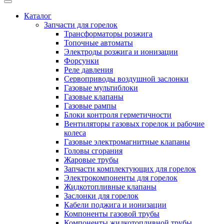
Каталог
Запчасти для горелок
Трансформаторы розжига
Топочные автоматы
Электроды розжига и ионизации
Форсунки
Реле давления
Сервоприводы воздушной заслонки
Газовые мультиблоки
Газовые клапаны
Газовые рампы
Блоки контроля герметичности
Вентиляторы газовых горелок и рабочие
колеса
Газовые электромагнитные клапаны
Головы сгорания
Жаровые трубы
Запчасти комплектующих для горелок
Электрокомпоненты для горелок
Жидкотопливные клапаны
Заслонки для горелок
Кабели поджига и ионизации
Компоненты газовой трубы
Компоненты жидкотопливной трубы