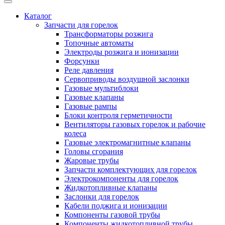
Каталог
Запчасти для горелок
Трансформаторы розжига
Топочные автоматы
Электроды розжига и ионизации
Форсунки
Реле давления
Сервоприводы воздушной заслонки
Газовые мультиблоки
Газовые клапаны
Газовые рампы
Блоки контроля герметичности
Вентиляторы газовых горелок и рабочие
колеса
Газовые электромагнитные клапаны
Головы сгорания
Жаровые трубы
Запчасти комплектующих для горелок
Электрокомпоненты для горелок
Жидкотопливные клапаны
Заслонки для горелок
Кабели поджига и ионизации
Компоненты газовой трубы
Компоненты жидкотопливной трубы