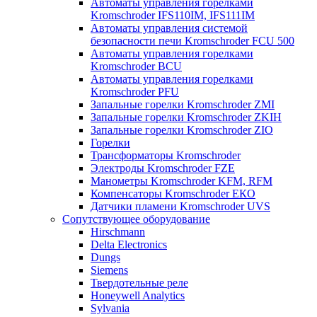
Автоматы управления горелками
Kromschroder IFS110IM, IFS111IM
Автоматы управления системой
безопасности печи Kromschroder FCU 500
Автоматы управления горелками
Kromschroder BCU
Автоматы управления горелками
Kromschroder PFU
Запальные горелки Kromschroder ZМI
Запальные горелки Kromschroder ZKIH
Запальные горелки Kromschroder ZIO
Горелки
Трансформаторы Kromschroder
Электроды Kromschroder FZE
Манометры Kromschroder KFM, RFM
Компенсаторы Kromschroder ЕКО
Датчики пламени Kromschroder UVS
Сопутствующее оборудование
Hirschmann
Delta Electronics
Dungs
Siemens
Твердотельные реле
Honeywell Analytics
Sylvania