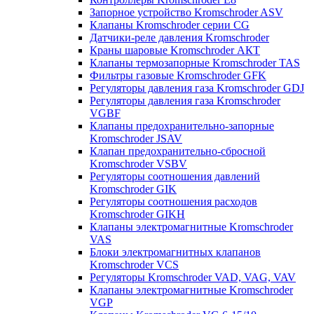
Запорное устройство Kromschroder ASV
Клапаны Kromschroder серии CG
Датчики-реле давления Kromschroder
Краны шаровые Kromschroder АКТ
Клапаны термозапорные Kromschroder TAS
Фильтры газовые Kromschroder GFK
Регуляторы давления газа Kromschroder GDJ
Регуляторы давления газа Kromschroder
VGBF
Клапаны предохранительно-запорные
Kromschroder JSAV
Клапан предохранительно-сбросной
Kromschroder VSBV
Регуляторы соотношения давлений
Kromschroder GIK
Регуляторы соотношения расходов
Kromschroder GIKH
Клапаны электромагнитные Kromschroder
VAS
Блоки электромагнитных клапанов
Kromschroder VCS
Регуляторы Kromschroder VAD, VAG, VAV
Клапаны электромагнитные Kromschroder
VGP