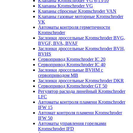
Клапаны Kromschroder VG 6-15/10
Клапаны Kromschroder VG
Клапаны сбросные Kromschroder VAN
Клапаны газовые моторные Kromschroder
VK
Автоматы контроля герметичности
Kromschroder
Заслонки дроссельные Kromschroder BVG,
BVGF, BVA, BVAF
Заслонки дроссельные Kromschroder BVH,
BVHS
Сервопривод Kromschroder IC 20
Сервопривод Kromschroder IC 40
Заслонки дроссельные BVHM с
сервоприводом МВ
Заслонки дроссельные Kromschroder DKR
Cервопривод Kromschroder GT 50
Регулятор расхода линейный Kromschroder
LFC
Автоматы контроля пламени Kromschroder
IFW 15
Автомат контроля пламени Kromschroder
IFW 50
Автоматы управления горелками
Kromschroder IFD