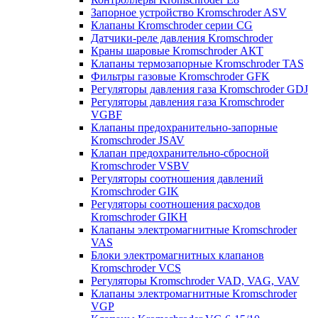
Запорное устройство Kromschroder ASV
Клапаны Kromschroder серии CG
Датчики-реле давления Kromschroder
Краны шаровые Kromschroder АКТ
Клапаны термозапорные Kromschroder TAS
Фильтры газовые Kromschroder GFK
Регуляторы давления газа Kromschroder GDJ
Регуляторы давления газа Kromschroder
VGBF
Клапаны предохранительно-запорные
Kromschroder JSAV
Клапан предохранительно-сбросной
Kromschroder VSBV
Регуляторы соотношения давлений
Kromschroder GIK
Регуляторы соотношения расходов
Kromschroder GIKH
Клапаны электромагнитные Kromschroder
VAS
Блоки электромагнитных клапанов
Kromschroder VCS
Регуляторы Kromschroder VAD, VAG, VAV
Клапаны электромагнитные Kromschroder
VGP