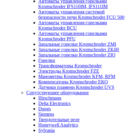
Автоматы управления горелками
Kromschroder IFS110IM, IFS111IM
Автоматы управления системой
безопасности печи Kromschroder FCU 500
Автоматы управления горелками
Kromschroder BCU
Автоматы управления горелками
Kromschroder PFU
Запальные горелки Kromschroder ZМI
Запальные горелки Kromschroder ZKIH
Запальные горелки Kromschroder ZIO
Горелки
Трансформаторы Kromschroder
Электроды Kromschroder FZE
Манометры Kromschroder KFM, RFM
Компенсаторы Kromschroder ЕКО
Датчики пламени Kromschroder UVS
Сопутствующее оборудование
Hirschmann
Delta Electronics
Dungs
Siemens
Твердотельные реле
Honeywell Analytics
Sylvania