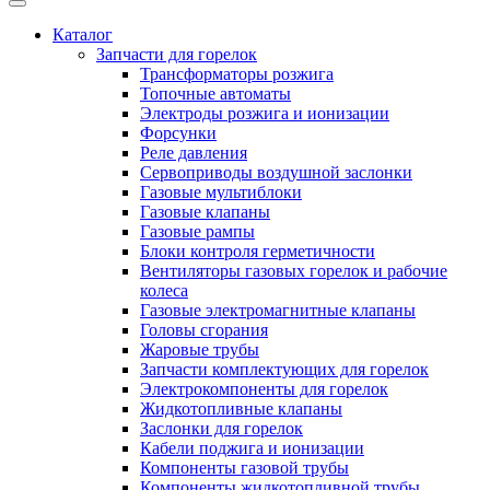
Каталог
Запчасти для горелок
Трансформаторы розжига
Топочные автоматы
Электроды розжига и ионизации
Форсунки
Реле давления
Сервоприводы воздушной заслонки
Газовые мультиблоки
Газовые клапаны
Газовые рампы
Блоки контроля герметичности
Вентиляторы газовых горелок и рабочие
колеса
Газовые электромагнитные клапаны
Головы сгорания
Жаровые трубы
Запчасти комплектующих для горелок
Электрокомпоненты для горелок
Жидкотопливные клапаны
Заслонки для горелок
Кабели поджига и ионизации
Компоненты газовой трубы
Компоненты жидкотопливной трубы