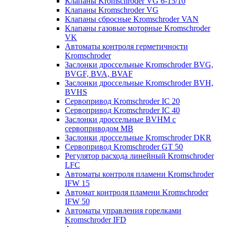
Клапаны Kromschroder VG 6-15/10
Клапаны Kromschroder VG
Клапаны сбросные Kromschroder VAN
Клапаны газовые моторные Kromschroder
VK
Автоматы контроля герметичности
Kromschroder
Заслонки дроссельные Kromschroder BVG,
BVGF, BVA, BVAF
Заслонки дроссельные Kromschroder BVH,
BVHS
Сервопривод Kromschroder IC 20
Сервопривод Kromschroder IC 40
Заслонки дроссельные BVHM с
сервоприводом МВ
Заслонки дроссельные Kromschroder DKR
Cервопривод Kromschroder GT 50
Регулятор расхода линейный Kromschroder
LFC
Автоматы контроля пламени Kromschroder
IFW 15
Автомат контроля пламени Kromschroder
IFW 50
Автоматы управления горелками
Kromschroder IFD