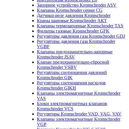
Запорное устройство Kromschroder ASV
Клапаны Kromschroder серии CG
Датчики-реле давления Kromschroder
Краны шаровые Kromschroder АКТ
Клапаны термозапорные Kromschroder TAS
Фильтры газовые Kromschroder GFK
Регуляторы давления газа Kromschroder GDJ
Регуляторы давления газа Kromschroder
VGBF
Клапаны предохранительно-запорные
Kromschroder JSAV
Клапан предохранительно-сбросной
Kromschroder VSBV
Регуляторы соотношения давлений
Kromschroder GIK
Регуляторы соотношения расходов
Kromschroder GIKH
Клапаны электромагнитные Kromschroder
VAS
Блоки электромагнитных клапанов
Kromschroder VCS
Регуляторы Kromschroder VAD, VAG, VAV
Клапаны электромагнитные Kromschroder
VGP