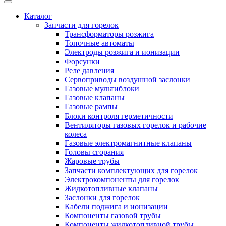
Каталог
Запчасти для горелок
Трансформаторы розжига
Топочные автоматы
Электроды розжига и ионизации
Форсунки
Реле давления
Сервоприводы воздушной заслонки
Газовые мультиблоки
Газовые клапаны
Газовые рампы
Блоки контроля герметичности
Вентиляторы газовых горелок и рабочие
колеса
Газовые электромагнитные клапаны
Головы сгорания
Жаровые трубы
Запчасти комплектующих для горелок
Электрокомпоненты для горелок
Жидкотопливные клапаны
Заслонки для горелок
Кабели поджига и ионизации
Компоненты газовой трубы
Компоненты жидкотопливной трубы