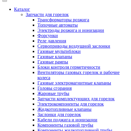
Каталог
Запчасти для горелок
Трансформаторы розжига
Топочные автоматы
Электроды розжига и ионизации
Форсунки
Реле давления
Сервоприводы воздушной заслонки
Газовые мультиблоки
Газовые клапаны
Газовые рампы
Блоки контроля герметичности
Вентиляторы газовых горелок и рабочие
колеса
Газовые электромагнитные клапаны
Головы сгорания
Жаровые трубы
Запчасти комплектующих для горелок
Электрокомпоненты для горелок
Жидкотопливные клапаны
Заслонки для горелок
Кабели поджига и ионизации
Компоненты газовой трубы
Компоненты жидкотопливной трубы