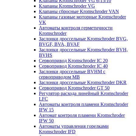
Клапаны Kromschroder VG 6-15/10
Клапаны Kromschroder VG
Клапаны сбросные Kromschroder VAN
Клапаны газовые моторные Kromschroder
VK
Автоматы контроля герметичности
Kromschroder
Заслонки дроссельные Kromschroder BVG,
BVGF, BVA, BVAF
Заслонки дроссельные Kromschroder BVH,
BVHS
Сервопривод Kromschroder IC 20
Сервопривод Kromschroder IC 40
Заслонки дроссельные BVHM с
сервоприводом МВ
Заслонки дроссельные Kromschroder DKR
Cервопривод Kromschroder GT 50
Регулятор расхода линейный Kromschroder
LFC
Автоматы контроля пламени Kromschroder
IFW 15
Автомат контроля пламени Kromschroder
IFW 50
Автоматы управления горелками
Kromschroder IFD