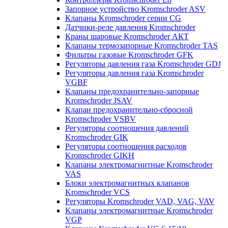
Запорное устройство Kromschroder ASV
Клапаны Kromschroder серии CG
Датчики-реле давления Kromschroder
Краны шаровые Kromschroder АКТ
Клапаны термозапорные Kromschroder TAS
Фильтры газовые Kromschroder GFK
Регуляторы давления газа Kromschroder GDJ
Регуляторы давления газа Kromschroder
VGBF
Клапаны предохранительно-запорные
Kromschroder JSAV
Клапан предохранительно-сбросной
Kromschroder VSBV
Регуляторы соотношения давлений
Kromschroder GIK
Регуляторы соотношения расходов
Kromschroder GIKH
Клапаны электромагнитные Kromschroder
VAS
Блоки электромагнитных клапанов
Kromschroder VCS
Регуляторы Kromschroder VAD, VAG, VAV
Клапаны электромагнитные Kromschroder
VGP