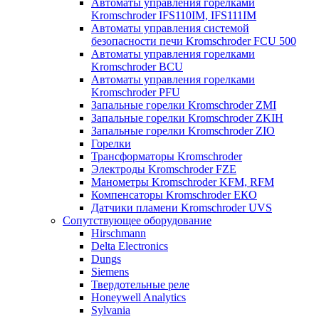
Автоматы управления горелками
Kromschroder IFS110IM, IFS111IM
Автоматы управления системой
безопасности печи Kromschroder FCU 500
Автоматы управления горелками
Kromschroder BCU
Автоматы управления горелками
Kromschroder PFU
Запальные горелки Kromschroder ZМI
Запальные горелки Kromschroder ZKIH
Запальные горелки Kromschroder ZIO
Горелки
Трансформаторы Kromschroder
Электроды Kromschroder FZE
Манометры Kromschroder KFM, RFM
Компенсаторы Kromschroder ЕКО
Датчики пламени Kromschroder UVS
Сопутствующее оборудование
Hirschmann
Delta Electronics
Dungs
Siemens
Твердотельные реле
Honeywell Analytics
Sylvania