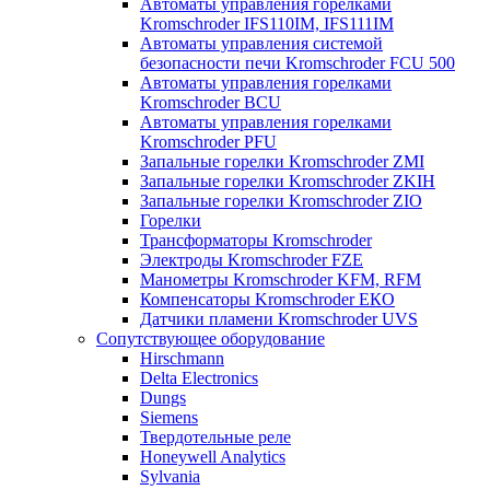
Автоматы управления горелками
Kromschroder IFS110IM, IFS111IM
Автоматы управления системой
безопасности печи Kromschroder FCU 500
Автоматы управления горелками
Kromschroder BCU
Автоматы управления горелками
Kromschroder PFU
Запальные горелки Kromschroder ZМI
Запальные горелки Kromschroder ZKIH
Запальные горелки Kromschroder ZIO
Горелки
Трансформаторы Kromschroder
Электроды Kromschroder FZE
Манометры Kromschroder KFM, RFM
Компенсаторы Kromschroder ЕКО
Датчики пламени Kromschroder UVS
Сопутствующее оборудование
Hirschmann
Delta Electronics
Dungs
Siemens
Твердотельные реле
Honeywell Analytics
Sylvania