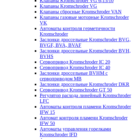
Клапаны Kromschroder VG 6-15/10
Клапаны Kromschroder VG
Клапаны сбросные Kromschroder VAN
Клапаны газовые моторные Kromschroder
VK
Автоматы контроля герметичности
Kromschroder
Заслонки дроссельные Kromschroder BVG,
BVGF, BVA, BVAF
Заслонки дроссельные Kromschroder BVH,
BVHS
Сервопривод Kromschroder IC 20
Сервопривод Kromschroder IC 40
Заслонки дроссельные BVHM с
сервоприводом МВ
Заслонки дроссельные Kromschroder DKR
Cервопривод Kromschroder GT 50
Регулятор расхода линейный Kromschroder
LFC
Автоматы контроля пламени Kromschroder
IFW 15
Автомат контроля пламени Kromschroder
IFW 50
Автоматы управления горелками
Kromschroder IFD