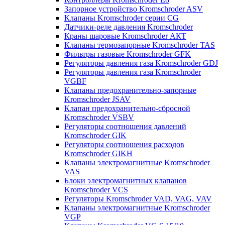
Запорное устройство Kromschroder ASV
Клапаны Kromschroder серии CG
Датчики-реле давления Kromschroder
Краны шаровые Kromschroder АКТ
Клапаны термозапорные Kromschroder TAS
Фильтры газовые Kromschroder GFK
Регуляторы давления газа Kromschroder GDJ
Регуляторы давления газа Kromschroder
VGBF
Клапаны предохранительно-запорные
Kromschroder JSAV
Клапан предохранительно-сбросной
Kromschroder VSBV
Регуляторы соотношения давлений
Kromschroder GIK
Регуляторы соотношения расходов
Kromschroder GIKH
Клапаны электромагнитные Kromschroder
VAS
Блоки электромагнитных клапанов
Kromschroder VCS
Регуляторы Kromschroder VAD, VAG, VAV
Клапаны электромагнитные Kromschroder
VGP