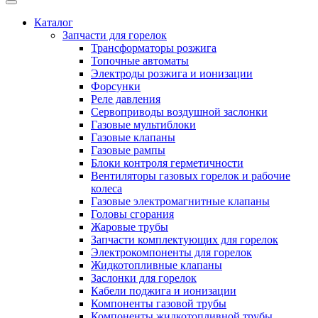
Каталог
Запчасти для горелок
Трансформаторы розжига
Топочные автоматы
Электроды розжига и ионизации
Форсунки
Реле давления
Сервоприводы воздушной заслонки
Газовые мультиблоки
Газовые клапаны
Газовые рампы
Блоки контроля герметичности
Вентиляторы газовых горелок и рабочие
колеса
Газовые электромагнитные клапаны
Головы сгорания
Жаровые трубы
Запчасти комплектующих для горелок
Электрокомпоненты для горелок
Жидкотопливные клапаны
Заслонки для горелок
Кабели поджига и ионизации
Компоненты газовой трубы
Компоненты жидкотопливной трубы