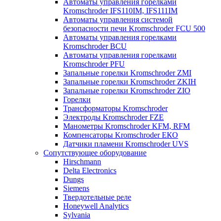
Автоматы управления горелками
Kromschroder IFS110IM, IFS111IM
Автоматы управления системой
безопасности печи Kromschroder FCU 500
Автоматы управления горелками
Kromschroder BCU
Автоматы управления горелками
Kromschroder PFU
Запальные горелки Kromschroder ZМI
Запальные горелки Kromschroder ZKIH
Запальные горелки Kromschroder ZIO
Горелки
Трансформаторы Kromschroder
Электроды Kromschroder FZE
Манометры Kromschroder KFM, RFM
Компенсаторы Kromschroder ЕКО
Датчики пламени Kromschroder UVS
Сопутствующее оборудование
Hirschmann
Delta Electronics
Dungs
Siemens
Твердотельные реле
Honeywell Analytics
Sylvania