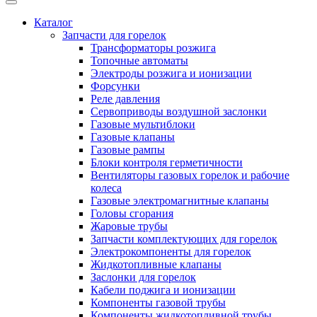
Каталог
Запчасти для горелок
Трансформаторы розжига
Топочные автоматы
Электроды розжига и ионизации
Форсунки
Реле давления
Сервоприводы воздушной заслонки
Газовые мультиблоки
Газовые клапаны
Газовые рампы
Блоки контроля герметичности
Вентиляторы газовых горелок и рабочие
колеса
Газовые электромагнитные клапаны
Головы сгорания
Жаровые трубы
Запчасти комплектующих для горелок
Электрокомпоненты для горелок
Жидкотопливные клапаны
Заслонки для горелок
Кабели поджига и ионизации
Компоненты газовой трубы
Компоненты жидкотопливной трубы