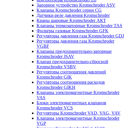
Запорное устройство Kromschroder ASV
Клапаны Kromschroder серии CG
Датчики-реле давления Kromschroder
Краны шаровые Kromschroder АКТ
Клапаны термозапорные Kromschroder TAS
Фильтры газовые Kromschroder GFK
Регуляторы давления газа Kromschroder GDJ
Регуляторы давления газа Kromschroder
VGBF
Клапаны предохранительно-запорные
Kromschroder JSAV
Клапан предохранительно-сбросной
Kromschroder VSBV
Регуляторы соотношения давлений
Kromschroder GIK
Регуляторы соотношения расходов
Kromschroder GIKH
Клапаны электромагнитные Kromschroder
VAS
Блоки электромагнитных клапанов
Kromschroder VCS
Регуляторы Kromschroder VAD, VAG, VAV
Клапаны электромагнитные Kromschroder
VGP