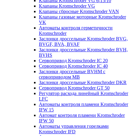
Клапаны Kromschroder VG 6-15/10
Клапаны Kromschroder VG
Клапаны сбросные Kromschroder VAN
Клапаны газовые моторные Kromschroder
VK
Автоматы контроля герметичности
Kromschroder
Заслонки дроссельные Kromschroder BVG,
BVGF, BVA, BVAF
Заслонки дроссельные Kromschroder BVH,
BVHS
Сервопривод Kromschroder IC 20
Сервопривод Kromschroder IC 40
Заслонки дроссельные BVHM с
сервоприводом МВ
Заслонки дроссельные Kromschroder DKR
Cервопривод Kromschroder GT 50
Регулятор расхода линейный Kromschroder
LFC
Автоматы контроля пламени Kromschroder
IFW 15
Автомат контроля пламени Kromschroder
IFW 50
Автоматы управления горелками
Kromschroder IFD