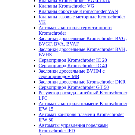
Клапаны Kromschroder VG 6-15/10
Клапаны Kromschroder VG
Клапаны сбросные Kromschroder VAN
Клапаны газовые моторные Kromschroder
VK
Автоматы контроля герметичности
Kromschroder
Заслонки дроссельные Kromschroder BVG,
BVGF, BVA, BVAF
Заслонки дроссельные Kromschroder BVH,
BVHS
Сервопривод Kromschroder IC 20
Сервопривод Kromschroder IC 40
Заслонки дроссельные BVHM с
сервоприводом МВ
Заслонки дроссельные Kromschroder DKR
Cервопривод Kromschroder GT 50
Регулятор расхода линейный Kromschroder
LFC
Автоматы контроля пламени Kromschroder
IFW 15
Автомат контроля пламени Kromschroder
IFW 50
Автоматы управления горелками
Kromschroder IFD