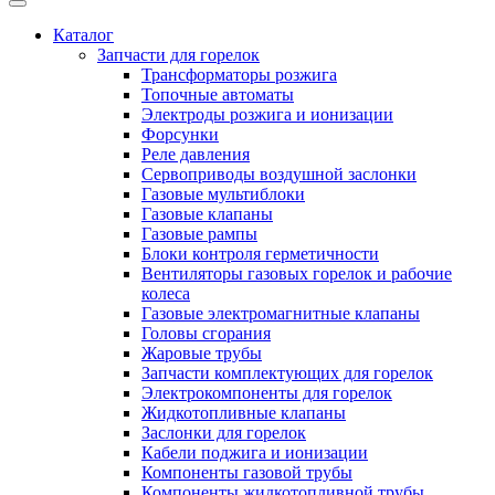
Каталог
Запчасти для горелок
Трансформаторы розжига
Топочные автоматы
Электроды розжига и ионизации
Форсунки
Реле давления
Сервоприводы воздушной заслонки
Газовые мультиблоки
Газовые клапаны
Газовые рампы
Блоки контроля герметичности
Вентиляторы газовых горелок и рабочие
колеса
Газовые электромагнитные клапаны
Головы сгорания
Жаровые трубы
Запчасти комплектующих для горелок
Электрокомпоненты для горелок
Жидкотопливные клапаны
Заслонки для горелок
Кабели поджига и ионизации
Компоненты газовой трубы
Компоненты жидкотопливной трубы