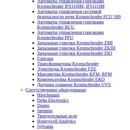
Автоматы управления горелками
Kromschroder IFS110IM, IFS111IM
Автоматы управления системой
безопасности печи Kromschroder FCU 500
Автоматы управления горелками
Kromschroder BCU
Автоматы управления горелками
Kromschroder PFU
Запальные горелки Kromschroder ZМI
Запальные горелки Kromschroder ZKIH
Запальные горелки Kromschroder ZIO
Горелки
Трансформаторы Kromschroder
Электроды Kromschroder FZE
Манометры Kromschroder KFM, RFM
Компенсаторы Kromschroder ЕКО
Датчики пламени Kromschroder UVS
Сопутствующее оборудование
Hirschmann
Delta Electronics
Dungs
Siemens
Твердотельные реле
Honeywell Analytics
Sylvania