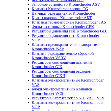
Запорное устройство Kromschroder ASV
Клапаны Kromschroder серии CG
Датчики-реле давления Kromschroder
Краны шаровые Kromschroder АКТ
Клапаны термозапорные Kromschroder TAS
Фильтры газовые Kromschroder GFK
Регуляторы давления газа Kromschroder GDJ
Регуляторы давления газа Kromschroder
VGBF
Клапаны предохранительно-запорные
Kromschroder JSAV
Клапан предохранительно-сбросной
Kromschroder VSBV
Регуляторы соотношения давлений
Kromschroder GIK
Регуляторы соотношения расходов
Kromschroder GIKH
Клапаны электромагнитные Kromschroder
VAS
Блоки электромагнитных клапанов
Kromschroder VCS
Регуляторы Kromschroder VAD, VAG, VAV
Клапаны электромагнитные Kromschroder
VGP