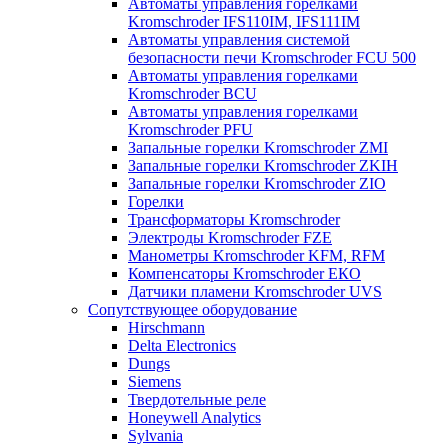
Автоматы управления горелками
Kromschroder IFS110IM, IFS111IM
Автоматы управления системой
безопасности печи Kromschroder FCU 500
Автоматы управления горелками
Kromschroder BCU
Автоматы управления горелками
Kromschroder PFU
Запальные горелки Kromschroder ZМI
Запальные горелки Kromschroder ZKIH
Запальные горелки Kromschroder ZIO
Горелки
Трансформаторы Kromschroder
Электроды Kromschroder FZE
Манометры Kromschroder KFM, RFM
Компенсаторы Kromschroder ЕКО
Датчики пламени Kromschroder UVS
Сопутствующее оборудование
Hirschmann
Delta Electronics
Dungs
Siemens
Твердотельные реле
Honeywell Analytics
Sylvania