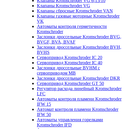
Клапаны Kromschroder VG 6-15/10
Клапаны Kromschroder VG
Клапаны сбросные Kromschroder VAN
Клапаны газовые моторные Kromschroder
VK
Автоматы контроля герметичности
Kromschroder
Заслонки дроссельные Kromschroder BVG,
BVGF, BVA, BVAF
Заслонки дроссельные Kromschroder BVH,
BVHS
Сервопривод Kromschroder IC 20
Сервопривод Kromschroder IC 40
Заслонки дроссельные BVHM с
сервоприводом МВ
Заслонки дроссельные Kromschroder DKR
Cервопривод Kromschroder GT 50
Регулятор расхода линейный Kromschroder
LFC
Автоматы контроля пламени Kromschroder
IFW 15
Автомат контроля пламени Kromschroder
IFW 50
Автоматы управления горелками
Kromschroder IFD