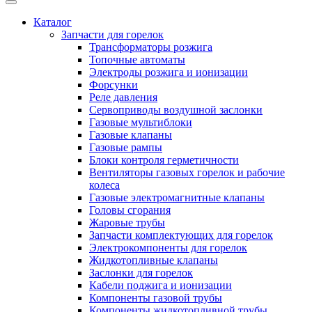
Каталог
Запчасти для горелок
Трансформаторы розжига
Топочные автоматы
Электроды розжига и ионизации
Форсунки
Реле давления
Сервоприводы воздушной заслонки
Газовые мультиблоки
Газовые клапаны
Газовые рампы
Блоки контроля герметичности
Вентиляторы газовых горелок и рабочие
колеса
Газовые электромагнитные клапаны
Головы сгорания
Жаровые трубы
Запчасти комплектующих для горелок
Электрокомпоненты для горелок
Жидкотопливные клапаны
Заслонки для горелок
Кабели поджига и ионизации
Компоненты газовой трубы
Компоненты жидкотопливной трубы