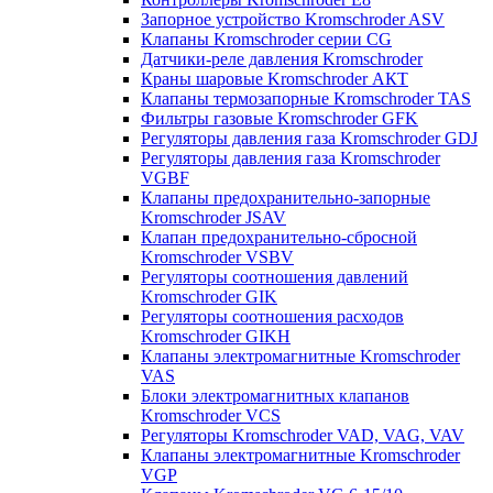
Запорное устройство Kromschroder ASV
Клапаны Kromschroder серии CG
Датчики-реле давления Kromschroder
Краны шаровые Kromschroder АКТ
Клапаны термозапорные Kromschroder TAS
Фильтры газовые Kromschroder GFK
Регуляторы давления газа Kromschroder GDJ
Регуляторы давления газа Kromschroder
VGBF
Клапаны предохранительно-запорные
Kromschroder JSAV
Клапан предохранительно-сбросной
Kromschroder VSBV
Регуляторы соотношения давлений
Kromschroder GIK
Регуляторы соотношения расходов
Kromschroder GIKH
Клапаны электромагнитные Kromschroder
VAS
Блоки электромагнитных клапанов
Kromschroder VCS
Регуляторы Kromschroder VAD, VAG, VAV
Клапаны электромагнитные Kromschroder
VGP